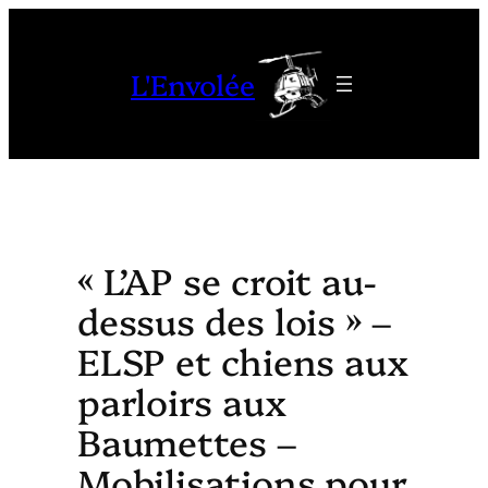
Aller
au
L'Envolée
contenu
« L’AP se croit au-
dessus des lois » –
ELSP et chiens aux
parloirs aux
Baumettes –
Mobilisations pour