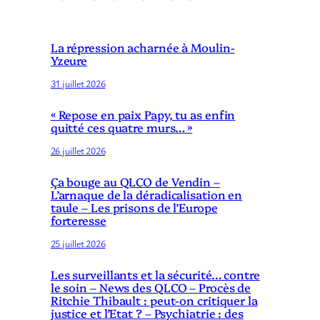
La répression acharnée à Moulin-
Yzeure
31 juillet 2026
« Repose en paix Papy, tu as enfin
quitté ces quatre murs… »
26 juillet 2026
Ça bouge au QLCO de Vendin –
L’arnaque de la déradicalisation en
taule – Les prisons de l’Europe
forteresse
25 juillet 2026
Les surveillants et la sécurité… contre
le soin – News des QLCO – Procès de
Ritchie Thibault : peut-on critiquer la
justice et l’Etat ? – Psychiatrie : des