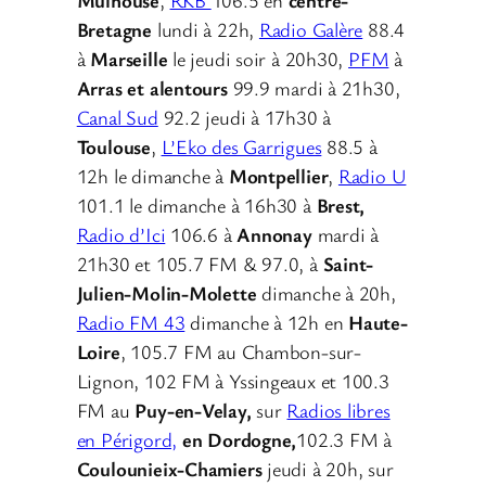
Bretagne
lundi à 22h,
Radio Galère
88.4
à
Marseille
le jeudi soir à 20h30,
PFM
à
Arras et alentours
99.9 mardi à 21h30,
Canal Sud
92.2 jeudi à 17h30 à
Toulouse
,
L’Eko des Garrigues
88.5 à
12h le dimanche à
Montpellier
,
Radio U
101.1 le dimanche à 16h30 à
Brest,
Radio d’Ici
106.6 à
Annonay
mardi à
21h30 et 105.7 FM & 97.0, à
Saint-
Julien-Molin-Molette
dimanche à 20h,
Radio FM 43
dimanche à 12h en
Haute-
Loire
, 105.7 FM au Chambon-sur-
Lignon, 102 FM à Yssingeaux et 100.3
FM au
Puy-en-Velay,
sur
Radios libres
en Périgord,
en Dordogne,
102.3 FM à
Coulounieix-Chamiers
jeudi à 20h, sur