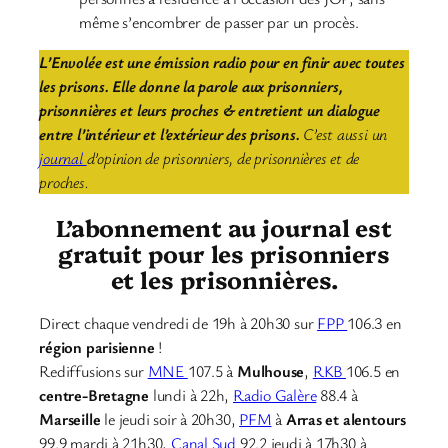
même s’encombrer de passer par un procès.
L’Envolée est une émission radio pour en finir avec toutes
les prisons. Elle donne la parole aux prisonniers,
prisonnières et leurs proches & entretient un dialogue
entre l’intérieur et l’extérieur des prisons.
C’est aussi un
journal
d’opinion de prisonniers, de prisonnières et de
proches.
L’abonnement au journal est
gratuit pour les prisonniers
et les prisonnières.
Direct chaque vendredi de 19h à 20h30 sur
FPP
106.3 en
région parisienne
!
Rediffusions sur
MNE
107.5 à
Mulhouse
,
RKB
106.5 en
centre-Bretagne
lundi à 22h,
Radio Galère
88.4 à
Marseille
le jeudi soir à 20h30,
PFM
à
Arras et alentours
99.9 mardi à 21h30,
Canal Sud
92.2 jeudi à 17h30 à