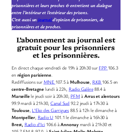
prisonnières et leurs proches & entretient un dialogue
entre l’intérieur et l’extérieur des prisons.
C’est aussi un
journal
d’opinion de prisonniers, de
prisonnières et de proches.
L’abonnement au journal est
gratuit pour les prisonniers
et les prisonnières.
En direct chaque vendredi de 19h à 20h30 sur
FPP
106.3
en
région parisienne
.
Rediffusions sur
MNE
107.5 à
Mulhouse
,
RKB
106.5 en
centre-Bretagne
lundi à 22h,
Radio Galère
88.4 à
Marseille
le jeudi soir à 20h30,
PFM
à
Arras et alentours
99.9 mardi à 21h30,
Canal Sud
92.2 jeudi à 17h30 à
Toulouse
,
L’Eko des Garrigues
88.5 à 12h le dimanche à
Montpellier
,
Radio U
101.1 le dimanche à 16h30 à
Brest,
Radio d’Ici
106.6 à
Annonay
mardi à 21h30 et
105.7 FM & 97.0, à
Saint-Julien-Molin-Molette