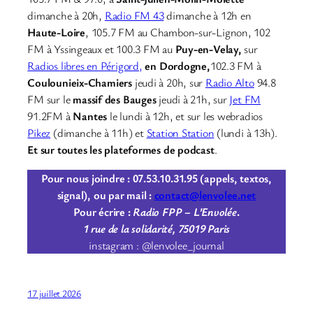
dimanche à 20h,
Radio FM 43
dimanche à 12h en
Haute-Loire
, 105.7 FM au Chambon-sur-Lignon, 102
FM à Yssingeaux et 100.3 FM au
Puy-en-Velay,
sur
Radios libres en Périgord,
en Dordogne,
102.3 FM à
Coulounieix-Chamiers
jeudi à 20h, sur
Radio Alto
94.8
FM sur le
massif des Bauges
jeudi à 21h, sur
Jet FM
91.2FM à
Nantes
le lundi à 12h, et sur les webradios
Pikez
(dimanche à 11h) et
Station Station
(lundi à 13h).
Et sur toutes les plateformes de podcast
.
Pour nous joindre : 07.53.10.31.95 (appels, textos,
signal), ou par mail :
contact@lenvolee.net
Pour écrire :
Radio FPP – L’Envolée
.
1 rue de la solidarité, 75019 Paris
instagram : @lenvolee_journal
17 juillet 2026