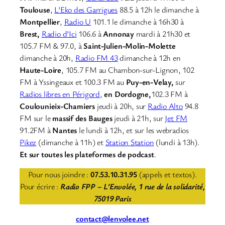
Toulouse
,
L’Eko des Garrigues
88.5 à 12h le dimanche à
Montpellier
,
Radio U
101.1 le dimanche à 16h30 à
Brest,
Radio d’Ici
106.6 à
Annonay
mardi à 21h30 et
105.7 FM & 97.0, à
Saint-Julien-Molin-Molette
dimanche à 20h,
Radio FM 43
dimanche à 12h en
Haute-Loire
, 105.7 FM au Chambon-sur-Lignon, 102
FM à Yssingeaux et 100.3 FM au
Puy-en-Velay,
sur
Radios libres en Périgord,
en Dordogne,
102.3 FM à
Coulounieix-Chamiers
jeudi à 20h, sur
Radio Alto
94.8
FM sur le
massif des Bauges
jeudi à 21h, sur
Jet FM
91.2FM à
Nantes
le lundi à 12h, et sur les webradios
Pikez
(dimanche à 11h) et
Station Station
(lundi à 13h).
Et sur toutes les plateformes de podcast
.
Pour nous joindre :
07.53.10.31.95
(appels et textos).
Pour écrire :
Radio FPP – L’Envolée, 1 rue de la solidarité,
75019 Paris
contact@lenvolee.net