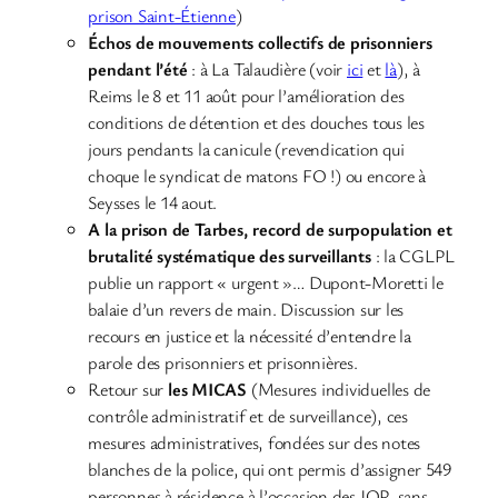
prison Saint-Étienne
)
Échos de mouvements collectifs de prisonniers
pendant l’été
: à La Talaudière (voir
ici
et
là
), à
Reims le 8 et 11 août pour l’amélioration des
conditions de détention et des douches tous les
jours pendants la canicule (revendication qui
choque le syndicat de matons FO !) ou encore à
Seysses le 14 aout.
A la prison de Tarbes, record de surpopulation et
brutalité systématique des surveillants
: la CGLPL
publie un rapport « urgent »… Dupont-Moretti le
balaie d’un revers de main. Discussion sur les
recours en justice et la nécessité d’entendre la
parole des prisonniers et prisonnières.
Retour sur
les MICAS
(Mesures individuelles de
contrôle administratif et de surveillance), ces
mesures administratives, fondées sur des notes
blanches de la police, qui ont permis d’assigner 549
personnes à résidence à l’occasion des JOP, sans