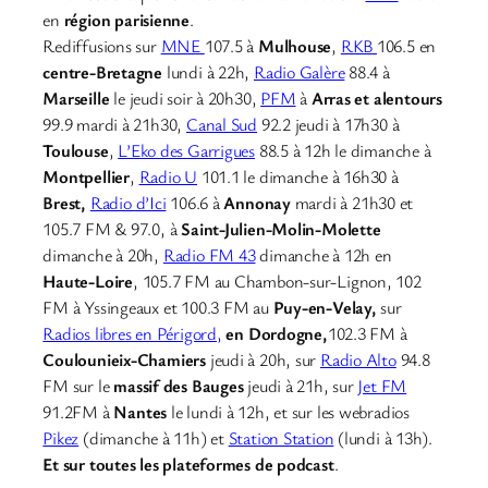
en
région parisienne
.
Rediffusions sur
MNE
107.5 à
Mulhouse
,
RKB
106.5 en
centre-Bretagne
lundi à 22h,
Radio Galère
88.4 à
Marseille
le jeudi soir à 20h30,
PFM
à
Arras et alentours
99.9 mardi à 21h30,
Canal Sud
92.2 jeudi à 17h30 à
Toulouse
,
L’Eko des Garrigues
88.5 à 12h le dimanche à
Montpellier
,
Radio U
101.1 le dimanche à 16h30 à
Brest,
Radio d’Ici
106.6 à
Annonay
mardi à 21h30 et
105.7 FM & 97.0, à
Saint-Julien-Molin-Molette
dimanche à 20h,
Radio FM 43
dimanche à 12h en
Haute-Loire
, 105.7 FM au Chambon-sur-Lignon, 102
FM à Yssingeaux et 100.3 FM au
Puy-en-Velay,
sur
Radios libres en Périgord,
en Dordogne,
102.3 FM à
Coulounieix-Chamiers
jeudi à 20h, sur
Radio Alto
94.8
FM sur le
massif des Bauges
jeudi à 21h, sur
Jet FM
91.2FM à
Nantes
le lundi à 12h, et sur les webradios
Pikez
(dimanche à 11h) et
Station Station
(lundi à 13h).
Et sur toutes les plateformes de podcast
.