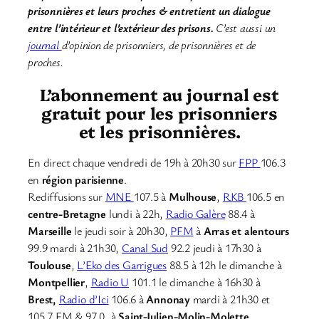
prisonnières et leurs proches & entretient un dialogue
entre l’intérieur et l’extérieur des prisons.
C’est aussi un
journal
d’opinion de prisonniers, de prisonnières et de
proches.
L’abonnement au journal est
gratuit pour les prisonniers
et les prisonnières.
En direct chaque vendredi de 19h à 20h30 sur
FPP
106.3
en
région parisienne
.
Rediffusions sur
MNE
107.5 à
Mulhouse
,
RKB
106.5 en
centre-Bretagne
lundi à 22h,
Radio Galère
88.4 à
Marseille
le jeudi soir à 20h30,
PFM
à
Arras et alentours
99.9 mardi à 21h30,
Canal Sud
92.2 jeudi à 17h30 à
Toulouse
,
L’Eko des Garrigues
88.5 à 12h le dimanche à
Montpellier
,
Radio U
101.1 le dimanche à 16h30 à
Brest,
Radio d’Ici
106.6 à
Annonay
mardi à 21h30 et
105.7 FM & 97.0, à
Saint-Julien-Molin-Molette