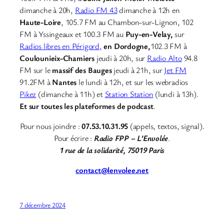
dimanche à 20h,
Radio FM 43
dimanche à 12h en
Haute-Loire
, 105.7 FM au Chambon-sur-Lignon, 102
FM à Yssingeaux et 100.3 FM au
Puy-en-Velay,
sur
Radios libres en Périgord,
en Dordogne,
102.3 FM à
Coulounieix-Chamiers
jeudi à 20h, sur
Radio Alto
94.8
FM sur le
massif des Bauges
jeudi à 21h, sur
Jet FM
91.2FM à
Nantes
le lundi à 12h, et sur les webradios
Pikez
(dimanche à 11h) et
Station Station
(lundi à 13h).
Et sur toutes les plateformes de podcast
.
Pour nous joindre :
07.53.10.31.95
(appels, textos, signal).
Pour écrire :
Radio FPP – L’Envolée
.
1 rue de la solidarité, 75019 Paris
contact@lenvolee.net
7 décembre 2024