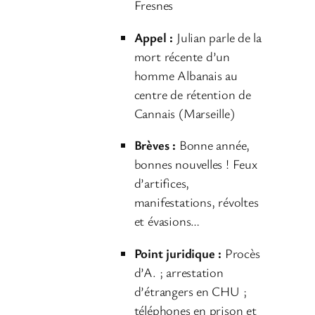
u
Fresnes
r
Appel :
Julian parle de la
a
mort récente d’un
u
homme Albanais au
d
centre de rétention de
i
Cannais (Marseille)
o
Brèves
:
Bonne année,
bonnes nouvelles ! Feux
d’artifices,
manifestations, révoltes
et évasions…
Point juridique :
Procès
d’A. ; arrestation
d’étrangers en CHU ;
téléphones en prison et