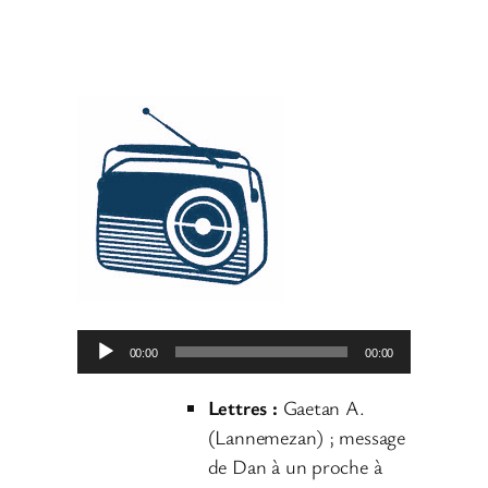
L
00:00
00:00
e
c
Lettres :
Gaetan A.
t
(Lannemezan) ; message
e
de Dan à un proche à