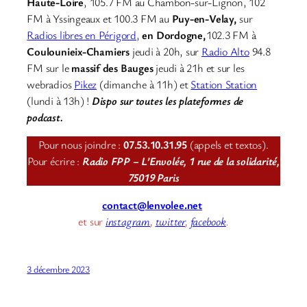
Haute-Loire
, 105.7 FM au Chambon-sur-Lignon, 102
FM à Yssingeaux et 100.3 FM au
Puy-en-Velay,
sur
Radios libres en Périgord,
en Dordogne,
102.3 FM à
Coulounieix-Chamiers
jeudi à 20h, sur
Radio Alto
94.8
FM sur le
massif des Bauges
jeudi à 21h et sur les
webradios
Pikez
(dimanche à 11h) et
Station Station
(lundi à 13h) !
Dispo sur toutes les plateformes de
podcast.
Pour nous joindre :
07.53.10.31.95
(appels et textos).
Pour écrire :
Radio FPP – L’Envolée, 1 rue de la solidarité,
75019 Paris
contact@lenvolee.net
et sur
instagram
,
twitter
,
facebook
.
3 décembre 2023