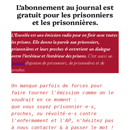
L’abonnement au journal est
gratuit pour les prisonniers
et les prisonnières.
L’Envolée est une émission radio pour en finir avec toutes
les prisons. Elle donne la parole aux prisonniers,
prisonnières et leurs proches & entretient un dialogue
entre l’intérieur et l’extérieur des prisons.
C’est aussi un
journal
d’opinion de prisonniers, de prisonnières et de
proches.
On manque parfois de forces pour 
faire tourner l'émission comme on le 
voudrait en ce moment : 
que vous soyez prisonnier·e·s, 
proches, ou révolté·e·s contre 
l'enfermement et l'AP, n'hésitez pas 
à nous contacter & à passer le mot !