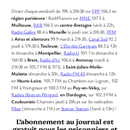
Direct chaque vendredi de 19h à 20h30 sur
FPP
106.3 en
région parisienne
! Rediffusions sur
MNE
107.5 à
Mulhouse
,
RKB
106.5 en
centre-Bretagne
lundi à 22h,
Radio Galère
88.4 à
Marseille
le jeudi soir à 20h30,
PFM
à
Arras et alentours
99.9 mardi à 21h30,
Canal Sud
92.2
jeudi à 17h30 à
Toulouse
,
L’Eko des Garrigues
88.5 à 12h
le dimanche à
Montpellier
,
Radio U
101.1 le dimanche à
16h30 à
Brest,
Radio d’Ici
106.6 à
Annonay
mardi à
21h30 et 105.7 FM & 97.0, à
Saint-Julien-Molin-
Molette
dimanche à 20h,
Radio FM 43
dimanche à 12h
en
Haute-Loire
, 105.7 FM au Chambon-sur-Lignon, 102
FM à Yssingeaux et 100.3 FM au
Puy-en-Velay,
sur
Radios libres en Périgord,
en Dordogne,
sur 102.3 FM à
Coulounieix
-Chamiers jeudi à 20h
et sur les webradios
Pikez
(dimanche à 11h) et
Station Station
(lundi à 13h) !
L’abonnement au journal est
gratuit pour les prisonniers et