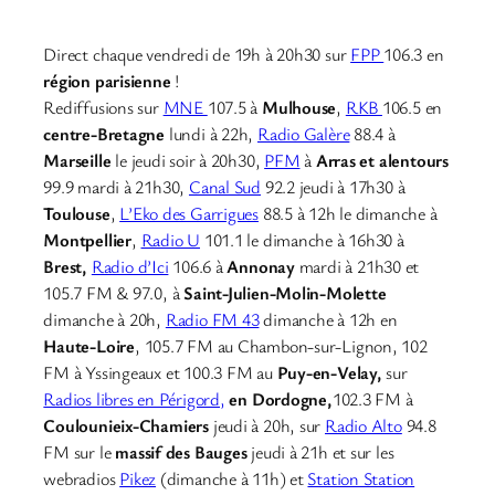
Direct chaque vendredi de 19h à 20h30 sur
FPP
106.3 en
région parisienne
!
Rediffusions sur
MNE
107.5 à
Mulhouse
,
RKB
106.5 en
centre-Bretagne
lundi à 22h,
Radio Galère
88.4 à
Marseille
le jeudi soir à 20h30,
PFM
à
Arras et alentours
99.9 mardi à 21h30,
Canal Sud
92.2 jeudi à 17h30 à
Toulouse
,
L’Eko des Garrigues
88.5 à 12h le dimanche à
Montpellier
,
Radio U
101.1 le dimanche à 16h30 à
Brest,
Radio d’Ici
106.6 à
Annonay
mardi à 21h30 et
105.7 FM & 97.0, à
Saint-Julien-Molin-Molette
dimanche à 20h,
Radio FM 43
dimanche à 12h en
Haute-Loire
, 105.7 FM au Chambon-sur-Lignon, 102
FM à Yssingeaux et 100.3 FM au
Puy-en-Velay,
sur
Radios libres en Périgord,
en Dordogne,
102.3 FM à
Coulounieix-Chamiers
jeudi à 20h, sur
Radio Alto
94.8
FM sur le
massif des Bauges
jeudi à 21h et sur les
webradios
Pikez
(dimanche à 11h) et
Station Station