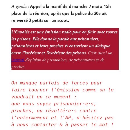
A-genda
:
Appel a la manif de dimanche 7 mai a 15h
place de la réunion, après que la police du 20e ait
renversé 3 petits sur un scoot.
L’Envolée est une émission radio pour en finir avec toutes
les prisons. Elle donne la parole aux prisonniers,
prisonnières et leurs proches & entretient un dialogue
entre l’intérieur et l’extérieur des prisons.
C’est aussi un
journal
d’opinion de prisonniers, de prisonnières et de
proches.
On manque parfois de forces pour 
faire tourner l'émission comme on le 
voudrait en ce moment : 
que vous soyez prisonnier·e·s, 
proches, ou révolté·e·s contre 
l'enfermement et l'AP, n'hésitez pas 
à nous contacter & à passer le mot !