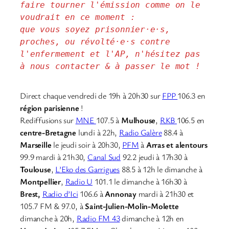
faire tourner l'émission comme on le 
voudrait en ce moment : 
que vous soyez prisonnier·e·s, 
proches, ou révolté·e·s contre 
l'enfermement et l'AP, n'hésitez pas 
à nous contacter & à passer le mot !
Direct chaque vendredi de 19h à 20h30 sur
FPP
106.3 en
région parisienne
!
Rediffusions sur
MNE
107.5 à
Mulhouse
,
RKB
106.5 en
centre-Bretagne
lundi à 22h,
Radio Galère
88.4 à
Marseille
le jeudi soir à 20h30,
PFM
à
Arras et alentours
99.9 mardi à 21h30,
Canal Sud
92.2 jeudi à 17h30 à
Toulouse
,
L’Eko des Garrigues
88.5 à 12h le dimanche à
Montpellier
,
Radio U
101.1 le dimanche à 16h30 à
Brest,
Radio d’Ici
106.6 à
Annonay
mardi à 21h30 et
105.7 FM & 97.0, à
Saint-Julien-Molin-Molette
dimanche à 20h,
Radio FM 43
dimanche à 12h en