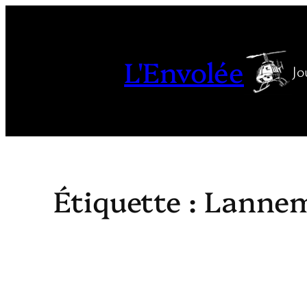
Aller
au
contenu
L'Envolée
Jo
Étiquette :
Lanne