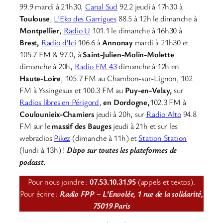
99.9 mardi à 21h30,
Canal Sud
92.2 jeudi à 17h30 à
Toulouse
,
L’Eko des Garrigues
88.5 à 12h le dimanche à
Montpellier
,
Radio U
101.1 le dimanche à 16h30 à
Brest,
Radio d’Ici
106.6 à
Annonay
mardi à 21h30 et
105.7 FM & 97.0, à
Saint-Julien-Molin-Molette
dimanche à 20h,
Radio FM 43
dimanche à 12h en
Haute-Loire
, 105.7 FM au Chambon-sur-Lignon, 102
FM à Yssingeaux et 100.3 FM au
Puy-en-Velay,
sur
Radios libres en Périgord,
en Dordogne,
102.3 FM à
Coulounieix-Chamiers
jeudi à 20h, sur
Radio Alto
94.8
FM sur le
massif des Bauges
jeudi à 21h et sur les
webradios
Pikez
(dimanche à 11h) et
Station Station
(lundi à 13h) !
Dispo sur toutes les plateformes de
podcast.
Pour nous joindre :
07.53.10.31.95
(appels et textos).
Pour écrire :
Radio FPP – L’Envolée, 1 rue de la solidarité,
75019 Paris