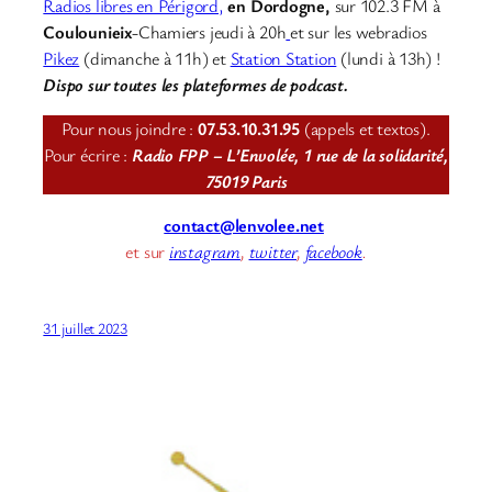
Radios libres en Périgord,
en Dordogne,
sur 102.3 FM à
Coulounieix
-Chamiers jeudi à 20h
et sur les webradios
Pikez
(dimanche à 11h) et
Station Station
(lundi à 13h) !
Dispo sur toutes les plateformes de podcast.
Pour nous joindre :
07.53.10.31.95
(appels et textos).
Pour écrire :
Radio FPP – L’Envolée, 1 rue de la solidarité,
75019 Paris
contact@lenvolee.net
et sur
instagram
,
twitter
,
facebook
.
31 juillet 2023