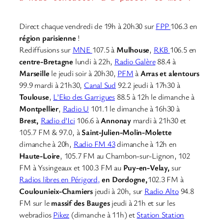
Direct chaque vendredi de 19h à 20h30 sur
FPP
106.3 en
région parisienne
!
Rediffusions sur
MNE
107.5 à
Mulhouse
,
RKB
106.5 en
centre-Bretagne
lundi à 22h,
Radio Galère
88.4 à
Marseille
le jeudi soir à 20h30,
PFM
à
Arras et alentours
99.9 mardi à 21h30,
Canal Sud
92.2 jeudi à 17h30 à
Toulouse
,
L’Eko des Garrigues
88.5 à 12h le dimanche à
Montpellier
,
Radio U
101.1 le dimanche à 16h30 à
Brest,
Radio d’Ici
106.6 à
Annonay
mardi à 21h30 et
105.7 FM & 97.0, à
Saint-Julien-Molin-Molette
dimanche à 20h,
Radio FM 43
dimanche à 12h en
Haute-Loire
, 105.7 FM au Chambon-sur-Lignon, 102
FM à Yssingeaux et 100.3 FM au
Puy-en-Velay,
sur
Radios libres en Périgord,
en Dordogne,
102.3 FM à
Coulounieix-Chamiers
jeudi à 20h, sur
Radio Alto
94.8
FM sur le
massif des Bauges
jeudi à 21h et sur les
webradios
Pikez
(dimanche à 11h) et
Station Station