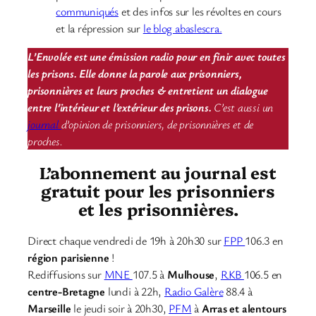
communiqués
et des infos sur les révoltes en cours
et la répression sur
le blog abaslescra.
L’Envolée est une émission radio pour en finir avec toutes
les prisons. Elle donne la parole aux prisonniers,
prisonnières et leurs proches & entretient un dialogue
entre l’intérieur et l’extérieur des prisons.
C’est aussi un
journal
d’opinion de prisonniers, de prisonnières et de
proches.
L’abonnement au journal est
gratuit pour les prisonniers
et les prisonnières.
Direct chaque vendredi de 19h à 20h30 sur
FPP
106.3 en
région parisienne
!
Rediffusions sur
MNE
107.5 à
Mulhouse
,
RKB
106.5 en
centre-Bretagne
lundi à 22h,
Radio Galère
88.4 à
Marseille
le jeudi soir à 20h30,
PFM
à
Arras et alentours