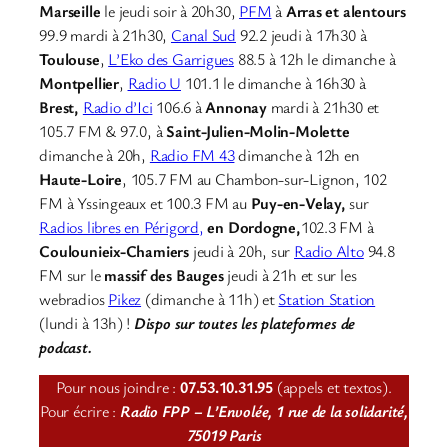
Marseille
le jeudi soir à 20h30,
PFM
à
Arras et alentours
99.9 mardi à 21h30,
Canal Sud
92.2 jeudi à 17h30 à
Toulouse
,
L’Eko des Garrigues
88.5 à 12h le dimanche à
Montpellier
,
Radio U
101.1 le dimanche à 16h30 à
Brest,
Radio d’Ici
106.6 à
Annonay
mardi à 21h30 et
105.7 FM & 97.0, à
Saint-Julien-Molin-Molette
dimanche à 20h,
Radio FM 43
dimanche à 12h en
Haute-Loire
, 105.7 FM au Chambon-sur-Lignon, 102
FM à Yssingeaux et 100.3 FM au
Puy-en-Velay,
sur
Radios libres en Périgord,
en Dordogne,
102.3 FM à
Coulounieix-Chamiers
jeudi à 20h, sur
Radio Alto
94.8
FM sur le
massif des Bauges
jeudi à 21h et sur les
webradios
Pikez
(dimanche à 11h) et
Station Station
(lundi à 13h) !
Dispo sur toutes les plateformes de
podcast.
Pour nous joindre :
07.53.10.31.95
(appels et textos).
Pour écrire :
Radio FPP – L’Envolée, 1 rue de la solidarité,
75019 Paris