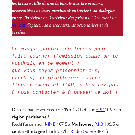
les prisons. Elle donne la parole aux prisonniers,
prisonnières et leurs proches & entretient un dialogue
entre l’intérieur et l’extérieur des prisons.
C’est aussi un
journal
d’opinion de prisonniers, de prisonnières et de
proches.
On manque parfois de forces pour 
faire tourner l'émission comme on le 
voudrait en ce moment : 
que vous soyez prisonnier·e·s, 
proches, ou révolté·e·s contre 
l'enfermement et l'AP, n'hésitez pas 
à nous contacter & à passer le mot !
Direct chaque vendredi de 19h à 20h30 sur
FPP
106.3 en
région parisienne
!
Rediffusions sur
MNE
107.5 à
Mulhouse
,
RKB
106.5 en
centre-Bretagne
lundi à 22h,
Radio Galère
88.4 à