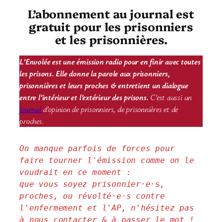
L’abonnement au journal est
gratuit pour les prisonniers
et les prisonnières.
L’Envolée est une émission radio pour en finir avec toutes
les prisons. Elle donne la parole aux prisonniers,
prisonnières et leurs proches & entretient un dialogue
entre l’intérieur et l’extérieur des prisons.
C’est aussi un
journal
d’opinion de prisonniers, de prisonnières et de
proches.
On manque parfois de forces pour 
faire tourner l'émission comme on le 
voudrait en ce moment : 
que vous soyez prisonnier·e·s, 
proches, ou révolté·e·s contre 
l'enfermement et l'AP, n'hésitez pas 
à nous contacter & à passer le mot !