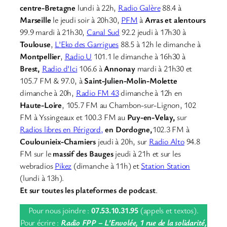
centre-Bretagne
lundi à 22h,
Radio Galère
88.4 à
Marseille
le jeudi soir à 20h30,
PFM
à
Arras et alentours
99.9 mardi à 21h30,
Canal Sud
92.2 jeudi à 17h30 à
Toulouse
,
L’Eko des Garrigues
88.5 à 12h le dimanche à
Montpellier
,
Radio U
101.1 le dimanche à 16h30 à
Brest,
Radio d’Ici
106.6 à
Annonay
mardi à 21h30 et
105.7 FM & 97.0, à
Saint-Julien-Molin-Molette
dimanche à 20h,
Radio FM 43
dimanche à 12h en
Haute-Loire
, 105.7 FM au Chambon-sur-Lignon, 102
FM à Yssingeaux et 100.3 FM au
Puy-en-Velay,
sur
Radios libres en Périgord,
en Dordogne,
102.3 FM à
Coulounieix-Chamiers
jeudi à 20h, sur
Radio Alto
94.8
FM sur le
massif des Bauges
jeudi à 21h et sur les
webradios
Pikez
(dimanche à 11h) et
Station Station
(lundi à 13h).
Et sur toutes les plateformes de podcast
.
Pour nous joindre :
07.53.10.31.95
(appels et textos).
Pour écrire :
Radio FPP – L’Envolée, 1 rue de la solidarité,