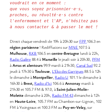
voudrait en ce moment : 
que vous soyez prisonnier·e·s, 
proches, ou révolté·e·s contre 
l'enfermement et l'AP, n'hésitez pas 
à nous contacter & à passer le mot !
Direct chaque vendredi de 19h à 20h30 sur
FPP
106.3 en
région parisienne
! Rediffusions sur
MNE
107.5 à
Mulhouse
,
RKB
106.5 en
centre-Bretagne
lundi à 22h,
Radio Galère
88.4 à
Marseille
le jeudi soir à 20h30,
PFM
à
Arras et alentours
99.9 mardi à 21h30,
Canal Sud
92.2
jeudi à 17h30 à
Toulouse
,
L’Eko des Garrigues
88.5 à 12h
le dimanche à
Montpellier
,
Radio U
101.1 le dimanche à
16h30 à
Brest,
Radio d’Ici
106.6 à
Annonay
mardi à
21h30 et 105.7 FM & 97.0, à
Saint-Julien-Molin-
Molette
dimanche à 20h,
Radio FM 43
dimanche à 12h
en
Haute-Loire
, 105.7 FM au Chambon-sur-Lignon, 102
FM à Yssingeaux et 100.3 FM au
Puy-en-Velay,
sur