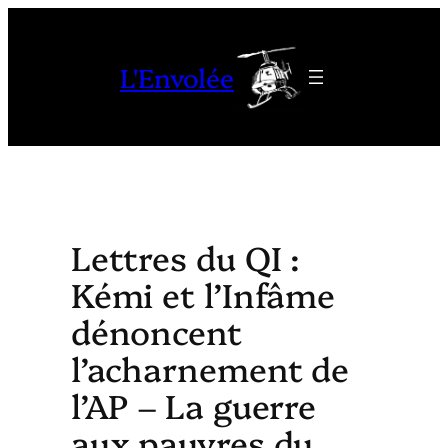
Aller
au
L'Envolée
contenu
Lettres du QI :
Kémi et l’Infâme
dénoncent
l’acharnement de
l’AP – La guerre
aux pauvres du