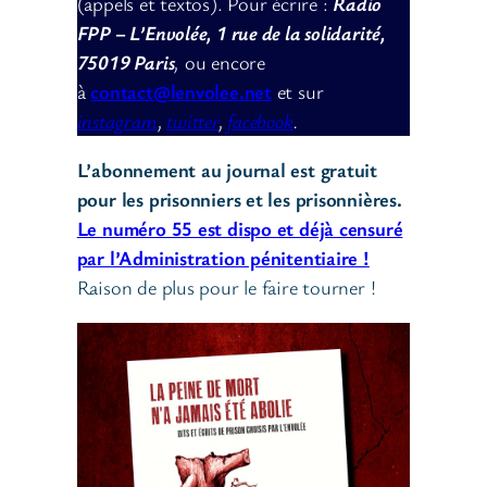
(appels et textos). Pour écrire :
Radio
FPP – L’Envolée, 1 rue de la solidarité,
75019 Paris
,
ou encore
à
contact@lenvolee.net
et sur
instagram
,
twitter
,
facebook
.
L’abonnement au journal est gratuit
pour les prisonniers et les prisonnières.
Le numéro 55 est dispo et déjà censuré
par l’Administration pénitentiaire !
Raison de plus pour le faire tourner !