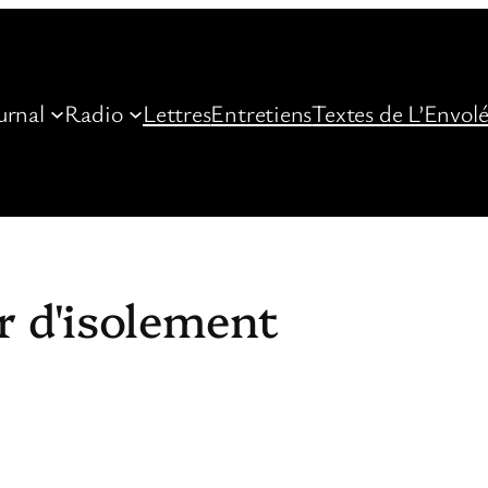
urnal
Radio
Lettres
Entretiens
Textes de L’Envol
r d'isolement