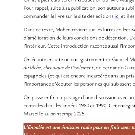
Pour rappel, suite à sa publication, son auteur a su
commander le livre sur le site des éditions
ici
et il 
Dans ce texte, Moben revient sur les luttes collect
d’amélioration de leurs conditions de détention. L’
l’intérieur. Cette introduction raconte aussi l’import
On écoute ensuite un enregistrement de Gabriel Mues
du lâche, chronique de l’isolement
, de Fernando Garci
espagnoles (et qui est encore incarcéré dans un priso
l’importance d’écouter les personnes qui subissent c
On passe enfin un passage d’une discussion avec un 
centrales dans les années 1980 et 1990. Cet enregist
Marseille au printemps 2025.
L’Envolée est une émission radio pour en finir avec to
l’intérieur et l’extérieur des prisons.