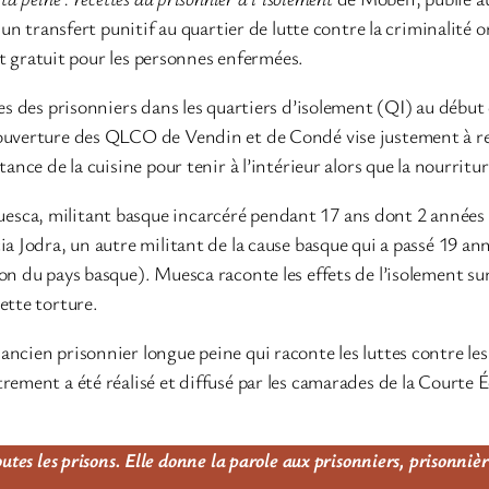
bi un transfert punitif au quartier de lutte contre la criminali
est gratuit pour les personnes enfermées.
ives des prisonniers dans les quartiers d’isolement (QI) au déb
ouverture des QLCO de Vendin et de Condé vise justement à reve
ance de la cuisine pour tenir à l’intérieur alors que la nourritur
ca, militant basque incarcéré pendant 17 ans dont 2 années à l
a Jodra, un autre militant de la cause basque qui a passé 19 an
n du pays basque). Muesca raconte les effets de l’isolement sur l
ette torture.
ancien prisonnier longue peine qui raconte les luttes contre le
rement a été réalisé et diffusé par les camarades de la Courte 
utes les prisons. Elle donne la parole aux prisonniers, prisonniè