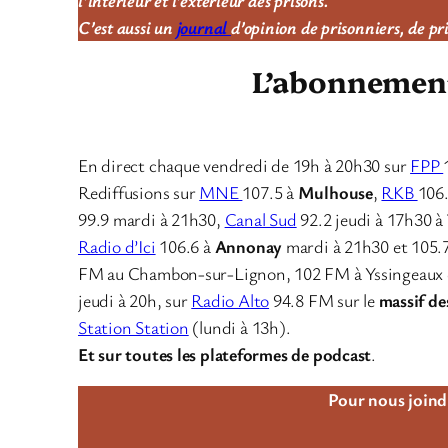
C’est aussi un
journal
d’opinion de prisonniers, de pr
L’abonnement 
En direct chaque vendredi de 19h à 20h30 sur
FPP
Rediffusions sur
MNE
107.5 à
Mulhouse
,
RKB
106
99.9 mardi à 21h30,
Canal Sud
92.2 jeudi à 17h30 à
Radio d’Ici
106.6 à
Annonay
mardi à 21h30 et 105.
FM au Chambon-sur-Lignon, 102 FM à Yssingeaux 
jeudi à 20h, sur
Radio Alto
94.8 FM sur le
massif de
Station Station
(lundi à 13h).
Et sur toutes les plateformes de podcast
.
Pour nous joindr