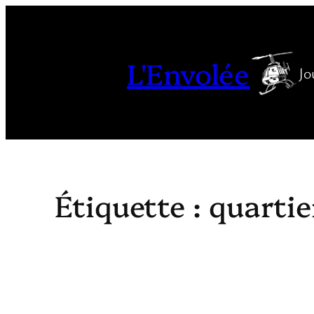
Aller
au
contenu
L'Envolée
Jo
Étiquette :
quartie