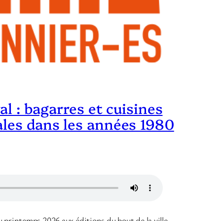
al : bagarres et cuisines
ales dans les années 1980
 printemps 2026 aux éditions du bout de la ville.