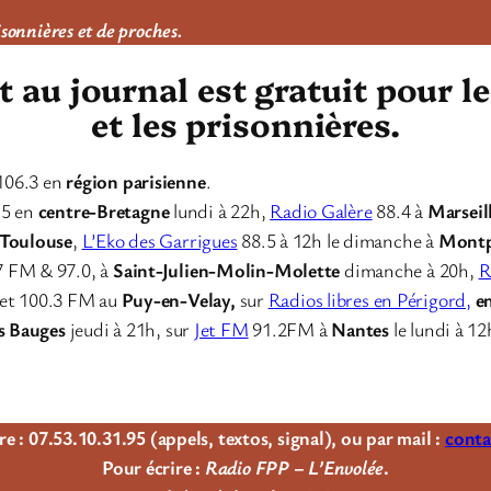
isonnières et de proches.
au journal est gratuit pour l
et les prisonnières.
106.3 en
région parisienne
.
.5 en
centre-Bretagne
lundi à 22h,
Radio Galère
88.4 à
Marseil
Toulouse
,
L’Eko des Garrigues
88.5 à 12h le dimanche à
Montp
7 FM & 97.0, à
Saint-Julien-Molin-Molette
dimanche à 20h,
R
et 100.3 FM au
Puy-en-Velay,
sur
Radios libres en Périgord,
e
s Bauges
jeudi à 21h, sur
Jet FM
91.2FM à
Nantes
le lundi à 12
e : 07.53.10.31.95 (appels, textos, signal), ou par mail :
conta
Pour écrire :
Radio FPP – L’Envolée
.