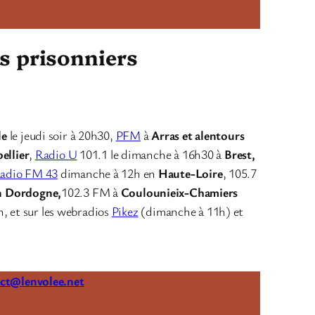
es prisonniers
le
le jeudi soir à 20h30,
PFM
à
Arras et alentours
ellier
,
Radio U
101.1 le dimanche à 16h30 à
Brest,
adio FM 43
dimanche à 12h en
Haute-Loire
, 105.7
n Dordogne,
102.3 FM à
Coulounieix-Chamiers
h, et sur les webradios
Pikez
(dimanche à 11h) et
ct@lenvolee.net