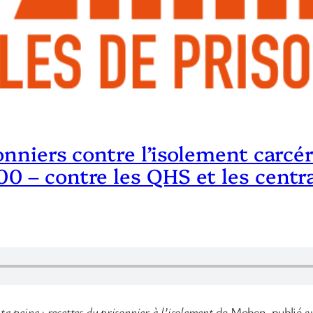
onniers contre l’isolement carcér
00 – contre les QHS et les centr
a peine : recettes du prisonnier à l’isolement
de Moben, publié au