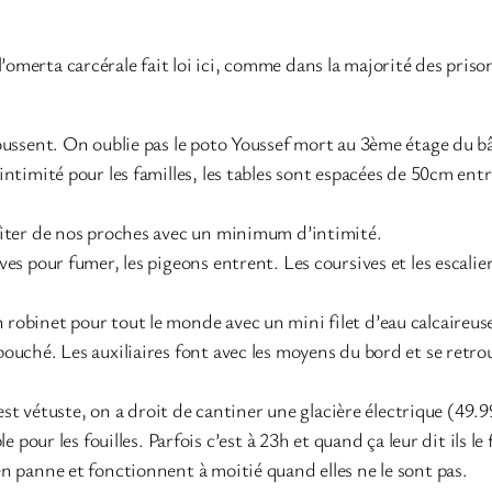
’omerta carcérale fait loi ici, comme dans la majorité des priso
poussent. On oublie pas le poto Youssef mort au 3ème étage du b
ntimité pour les familles, les tables sont espacées de 50cm entre
fiter de nos proches avec un minimum d’intimité.
es pour fumer, les pigeons entrent. Les coursives et les escalie
obinet pour tout le monde avec un mini filet d’eau calcaireuse
ouché. Les auxiliaires font avec les moyens du bord et se retrou
e est vétuste, on a droit de cantiner une glacière électrique (49
e pour les fouilles. Parfois c’est à 23h et quand ça leur dit ils l
n panne et fonctionnent à moitié quand elles ne le sont pas.