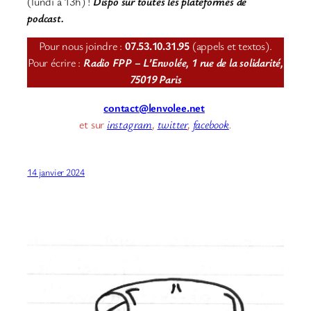
(lundi à 13h) !
Dispo sur toutes les plateformes de
podcast.
Pour nous joindre :
07.53.10.31.95
(appels et textos).
Pour écrire :
Radio FPP – L’Envolée, 1 rue de la solidarité,
75019 Paris
contact@lenvolee.net
et sur
instagram
,
twitter
,
facebook
.
14 janvier 2024