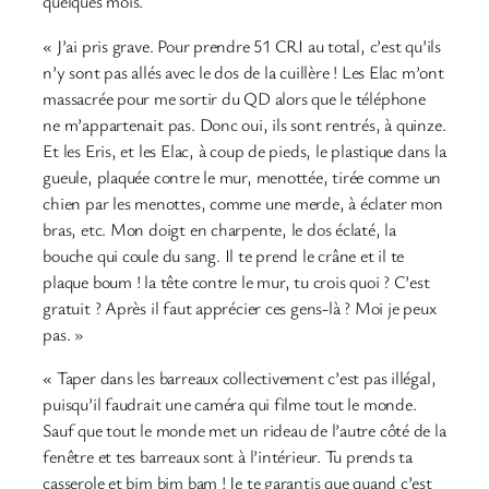
quelques mois.
« J’ai pris grave. Pour prendre 51 CRI au total, c’est qu’ils
n’y sont pas allés avec le dos de la cuillère ! Les Elac m’ont
massacrée pour me sortir du QD alors que le téléphone
ne m’appartenait pas. Donc oui, ils sont rentrés, à quinze.
Et les Eris, et les Elac, à coup de pieds, le plastique dans la
gueule, plaquée contre le mur, menottée, tirée comme un
chien par les menottes, comme une merde, à éclater mon
bras, etc. Mon doigt en charpente, le dos éclaté, la
bouche qui coule du sang. Il te prend le crâne et il te
plaque boum ! la tête contre le mur, tu crois quoi ? C’est
gratuit ? Après il faut apprécier ces gens-là ? Moi je peux
pas. »
« Taper dans les barreaux collectivement c’est pas illégal,
puisqu’il faudrait une caméra qui filme tout le monde.
Sauf que tout le monde met un rideau de l’autre côté de la
fenêtre et tes barreaux sont à l’intérieur. Tu prends ta
casserole et bim bim bam ! Je te garantis que quand c’est