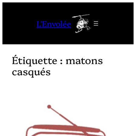
Aller
au
L'Envolée
contenu
Étiquette :
matons
casqués