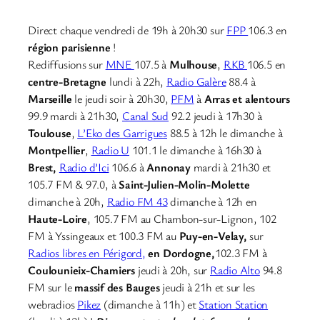
Direct chaque vendredi de 19h à 20h30 sur
FPP
106.3 en
région parisienne
!
Rediffusions sur
MNE
107.5 à
Mulhouse
,
RKB
106.5 en
centre-Bretagne
lundi à 22h,
Radio Galère
88.4 à
Marseille
le jeudi soir à 20h30,
PFM
à
Arras et alentours
99.9 mardi à 21h30,
Canal Sud
92.2 jeudi à 17h30 à
Toulouse
,
L’Eko des Garrigues
88.5 à 12h le dimanche à
Montpellier
,
Radio U
101.1 le dimanche à 16h30 à
Brest,
Radio d’Ici
106.6 à
Annonay
mardi à 21h30 et
105.7 FM & 97.0, à
Saint-Julien-Molin-Molette
dimanche à 20h,
Radio FM 43
dimanche à 12h en
Haute-Loire
, 105.7 FM au Chambon-sur-Lignon, 102
FM à Yssingeaux et 100.3 FM au
Puy-en-Velay,
sur
Radios libres en Périgord,
en Dordogne,
102.3 FM à
Coulounieix-Chamiers
jeudi à 20h, sur
Radio Alto
94.8
FM sur le
massif des Bauges
jeudi à 21h et sur les
webradios
Pikez
(dimanche à 11h) et
Station Station