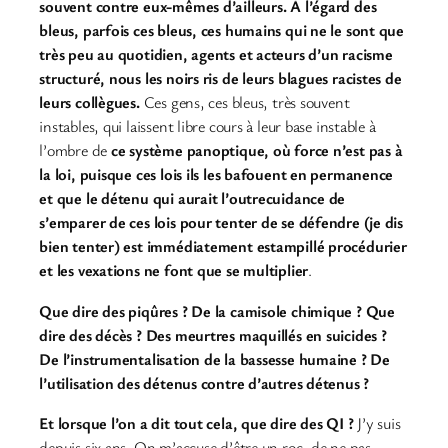
souvent contre eux-mêmes d’ailleurs. À l’égard des
bleus, parfois ces bleus, ces humains qui ne le sont que
très peu au quotidien, agents et acteurs d’un racisme
structuré, nous les noirs ris de leurs blagues racistes de
leurs collègues.
Ces gens, ces bleus, très souvent
instables, qui laissent libre cours à leur base instable à
l’ombre de
ce système panoptique, où force n’est pas à
la loi, puisque ces lois ils les bafouent en permanence
et que le détenu qui aurait l’outrecuidance de
s’emparer de ces lois pour tenter de se défendre (je dis
bien tenter) est immédiatement estampillé procédurier
et les vexations ne font que se multiplier
.
Que dire des piqûres ? De la camisole chimique ? Que
dire des décès ? Des meurtres maquillés en suicides ?
De l’instrumentalisation de la bassesse humaine ? De
l’utilisation des détenus contre d’autres détenus ?
Et lorsque l’on a dit tout cela, que dire des QI ?
J’y suis
depuis six ans. On m’accuse d’être un roc, de ne pas