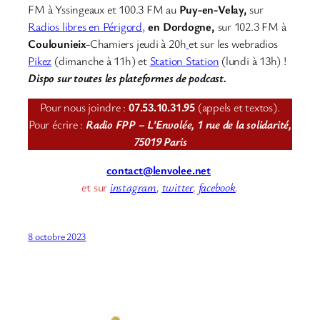
FM à Yssingeaux et 100.3 FM au
Puy-en-Velay,
sur
Radios libres en Périgord,
en Dordogne,
sur 102.3 FM à
Coulounieix
-Chamiers jeudi à 20h
et sur les webradios
Pikez
(dimanche à 11h) et
Station Station
(lundi à 13h) !
Dispo sur toutes les plateformes de podcast.
Pour nous joindre :
07.53.10.31.95
(appels et textos).
Pour écrire :
Radio FPP – L’Envolée, 1 rue de la solidarité,
75019 Paris
contact@lenvolee.net
et sur
instagram
,
twitter
,
facebook
.
8 octobre 2023