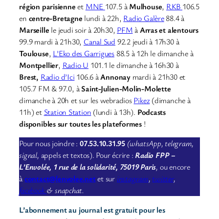
région parisienne
et
MNE
107.5 à
Mulhouse
,
RKB
106.5
en
centre-Bretagne
lundi à 22h,
Radio Galère
88.4 à
Marseille
le jeudi soir à 20h30,
PFM
à
Arras et alentours
99.9 mardi à 21h30,
Canal Sud
92.2 jeudi à 17h30 à
Toulouse
,
L’Eko des Garrigues
88.5 à 12h le dimanche à
Montpellier
,
Radio U
101.1 le dimanche à 16h30 à
Brest,
Radio d’Ici
106.6 à
Annonay
mardi à 21h30 et
105.7 FM & 97.0, à
Saint-Julien-Molin-Molette
dimanche à 20h et sur les webradios
Pikez
(dimanche à
11h) et
Station Station
(lundi à 13h).
Podcasts
disponibles sur toutes les plateformes
!
Pour nous joindre :
07.53.10.31.95
(whatsApp, telegram,
signal,
appels et textos). Pour écrire :
Radio FPP –
L’Envolée, 1 rue de la solidarité, 75019 Paris
,
ou encore
à
contact@lenvolee.net
et sur
instagram
,
twitter
,
facebook
& snapchat.
L’abonnement au journal est gratuit pour les