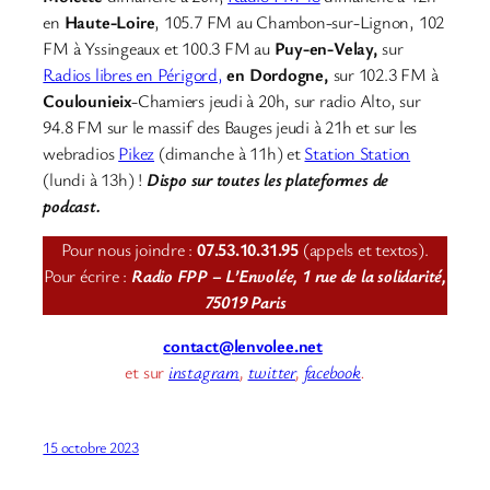
en
Haute-Loire
, 105.7 FM au Chambon-sur-Lignon, 102
FM à Yssingeaux et 100.3 FM au
Puy-en-Velay,
sur
Radios libres en Périgord,
en Dordogne,
sur 102.3 FM à
Coulounieix
-Chamiers jeudi à 20h, sur radio Alto, sur
94.8 FM sur le massif des Bauges jeudi à 21h et sur les
webradios
Pikez
(dimanche à 11h) et
Station Station
(lundi à 13h) !
Dispo sur toutes les plateformes de
podcast.
Pour nous joindre :
07.53.10.31.95
(appels et textos).
Pour écrire :
Radio FPP – L’Envolée, 1 rue de la solidarité,
75019 Paris
contact@lenvolee.net
et sur
instagram
,
twitter
,
facebook
.
15 octobre 2023