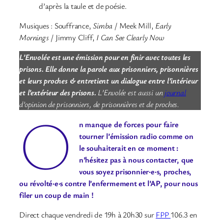
d’après la taule et de poésie.
Musiques : Souffrance,
Simba
/ Meek Mill,
Early
Mornings
/ Jimmy Cliff,
I Can See Clearly Now
L’Envolée est une émission pour en finir avec toutes les
prisons. Elle donne la parole aux prisonniers, prisonnières
et leurs proches & entretient un dialogue entre l’intérieur
et l’extérieur des prisons.
L’Envolée est aussi un
journal
d’opinion de prisonniers, de prisonnières et de proches.
O
n manque de forces pour faire
tourner l’émission radio comme on
le souhaiterait en ce moment :
n’hésitez pas à nous contacter, que
vous soyez prisonnier·e·s, proches,
ou révolté·e·s contre l’enfermement et l’AP, pour nous
filer un coup de main !
Direct chaque vendredi de 19h à 20h30 sur
FPP
106.3 en