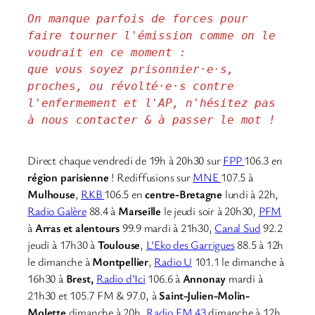
On manque parfois de forces pour 
faire tourner l'émission comme on le 
voudrait en ce moment : 
que vous soyez prisonnier·e·s, 
proches, ou révolté·e·s contre 
l'enfermement et l'AP, n'hésitez pas 
à nous contacter & à passer le mot !
Direct chaque vendredi de 19h à 20h30 sur
FPP
106.3 en
région parisienne
! Rediffusions sur
MNE
107.5 à
Mulhouse
,
RKB
106.5 en
centre-Bretagne
lundi à 22h,
Radio Galère
88.4 à
Marseille
le jeudi soir à 20h30,
PFM
à
Arras et alentours
99.9 mardi à 21h30,
Canal Sud
92.2
jeudi à 17h30 à
Toulouse
,
L’Eko des Garrigues
88.5 à 12h
le dimanche à
Montpellier
,
Radio U
101.1 le dimanche à
16h30 à
Brest,
Radio d’Ici
106.6 à
Annonay
mardi à
21h30 et 105.7 FM & 97.0, à
Saint-Julien-Molin-
Molette
dimanche à 20h,
Radio FM 43
dimanche à 12h