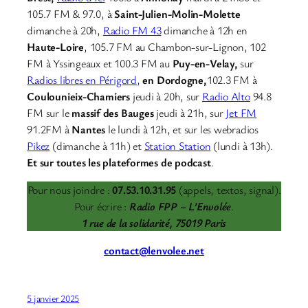
105.7 FM & 97.0, à
Saint-Julien-Molin-Molette
dimanche à 20h,
Radio FM 43
dimanche à 12h en
Haute-Loire
, 105.7 FM au Chambon-sur-Lignon, 102
FM à Yssingeaux et 100.3 FM au
Puy-en-Velay,
sur
Radios libres en Périgord,
en Dordogne,
102.3 FM à
Coulounieix-Chamiers
jeudi à 20h, sur
Radio Alto
94.8
FM sur le
massif des Bauges
jeudi à 21h, sur
Jet FM
91.2FM à
Nantes
le lundi à 12h, et sur les webradios
Pikez
(dimanche à 11h) et
Station Station
(lundi à 13h).
Et sur toutes les plateformes de podcast
.
Pour nous joindre :
07.53.10.31.95
(appels, textos, signal).
Pour écrire :
Radio FPP – L’Envolée
.
1 rue de la solidarité, 75019 Paris
contact@lenvolee.net
5 janvier 2025