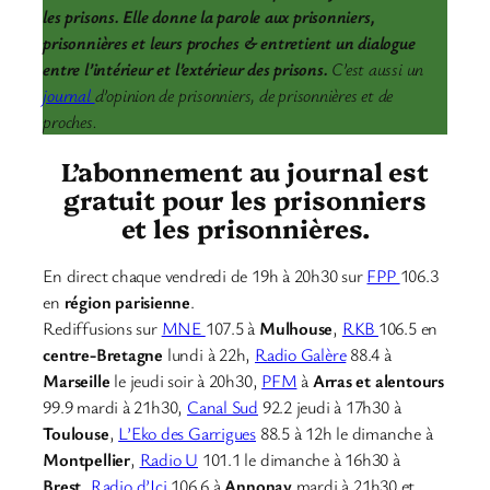
les prisons. Elle donne la parole aux prisonniers,
prisonnières et leurs proches & entretient un dialogue
entre l’intérieur et l’extérieur des prisons.
C’est aussi un
journal
d’opinion de prisonniers, de prisonnières et de
proches.
L’abonnement au journal est
gratuit pour les prisonniers
et les prisonnières.
En direct chaque vendredi de 19h à 20h30 sur
FPP
106.3
en
région parisienne
.
Rediffusions sur
MNE
107.5 à
Mulhouse
,
RKB
106.5 en
centre-Bretagne
lundi à 22h,
Radio Galère
88.4 à
Marseille
le jeudi soir à 20h30,
PFM
à
Arras et alentours
99.9 mardi à 21h30,
Canal Sud
92.2 jeudi à 17h30 à
Toulouse
,
L’Eko des Garrigues
88.5 à 12h le dimanche à
Montpellier
,
Radio U
101.1 le dimanche à 16h30 à
Brest,
Radio d’Ici
106.6 à
Annonay
mardi à 21h30 et