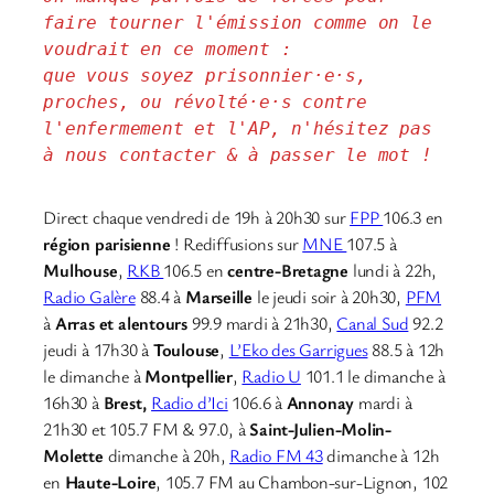
faire tourner l'émission comme on le 
voudrait en ce moment : 
que vous soyez prisonnier·e·s, 
proches, ou révolté·e·s contre 
l'enfermement et l'AP, n'hésitez pas 
à nous contacter & à passer le mot !
Direct chaque vendredi de 19h à 20h30 sur
FPP
106.3 en
région parisienne
! Rediffusions sur
MNE
107.5 à
Mulhouse
,
RKB
106.5 en
centre-Bretagne
lundi à 22h,
Radio Galère
88.4 à
Marseille
le jeudi soir à 20h30,
PFM
à
Arras et alentours
99.9 mardi à 21h30,
Canal Sud
92.2
jeudi à 17h30 à
Toulouse
,
L’Eko des Garrigues
88.5 à 12h
le dimanche à
Montpellier
,
Radio U
101.1 le dimanche à
16h30 à
Brest,
Radio d’Ici
106.6 à
Annonay
mardi à
21h30 et 105.7 FM & 97.0, à
Saint-Julien-Molin-
Molette
dimanche à 20h,
Radio FM 43
dimanche à 12h
en
Haute-Loire
, 105.7 FM au Chambon-sur-Lignon, 102