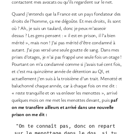
contactent mes avocats ou qu’ils regardent sur le net.
Quand j’entends que la France est un pays fondateur des
droits de l’homme, ça me dégoûte. Et mes droits, ils sont
où ? Ah, je suis un taulard, donc je peux m’asseoir
dessus ? Les gens pensent : « il est en prison, il l’a bien
mérité », mais non ! J’ai pas mérité d’être condamné à
autant. J’ai pas versé une seule goutte de sang. Dans mes
prises d’otages, je n’ai pas frappé une seule fois un otage !
Pourtant on m’a condamné comme si j’avais tué cent fois,
et c’est ma quinzième année de détention au QI, et
actuellement j’en suis à la troisième d’un trait. Menotté et
baluchonné chaque année, car à chaque fois on me dit :
« reste tranquille et on va enlever les menottes », arrivé
quelques mois on me met les menottes devant, puis
paf
on me transfère ailleurs et arrivé dans une nouvelle
prison on me dit :
"On te connaît pas, donc on repart 
sur le menottage dans le dos, si tu 