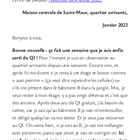
Maison centrale de Saint-Maur, quartier arrivants,
Janvier 2022
Bonjour à tous,
Bonne nouvelle : ça fait une semaine que je suis enfin
sorti du QI !
Pour l’instant je suis en observation au
quartier arrivants depuis une semaine. Encore une, et
après ils me disent si je reste à cet étage et bosser comme
« auxi peintre » (ça veut dire repeindre les cellules) ou
s’ils me jettent dans le bâtiment B dans la jungle. Moi, je
veux rester à mon étage, y a pas vingt détenus et c’est que
des anciens. Après deux ans de QI gratuit, j’ai besoin de
calme, car je sais qu’au bâtiment B je vais m’embrouiller,
et obligé quelqu’un va me tester. Et je veux pas retourner
au QI. On verra bien, si je vais au B, je vais me mélanger
avec personne, parce que sinon je vais en corriger un.
Ici
au A, je suis posé, je joue au rami avec les anciens, c’est