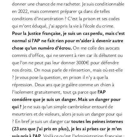
donner une chance de me racheter. Je suis conditionnable
en 2022, mais comment préparer ça dans de telles
conditions d’incarcération ? C’est la prison et ses codes
qui m’ont éduqué, j’ai appris la vie à l’école du crime.
Pour la Justice française, je suis un cas perdu, mais c’est
normal si l’AP ne fait rien pour m’aider à devenir autre
chose qu’un numéro d’écrou.
On me colle des avocats
commis d’office, qui ne servent à rien car ils débutent ou
que l’on ne peut pas leur donner 3000€ pour défendre
nos droits. On nous parle de réinsertion, mais où est-elle
? Je vous pose la question, en prison il n’y a que la
répression. Deux ans que je galère comme un chien à
l’isolement gratuitement, tout ça parce que
l’AP
considère que je suis un danger. Mais un danger pour
qui ?
Je ne suis qu’un simple cambrioleur entouré de
meurtriers et de violeurs, alors je suis un danger pour qui
? En bref je suis un danger car
toutes les peines internes
(23 ans que j’ai pris en plus), je les ai prises car je m’en
suis pris à l’AP
. Voilà ce qu’est l’administration française :