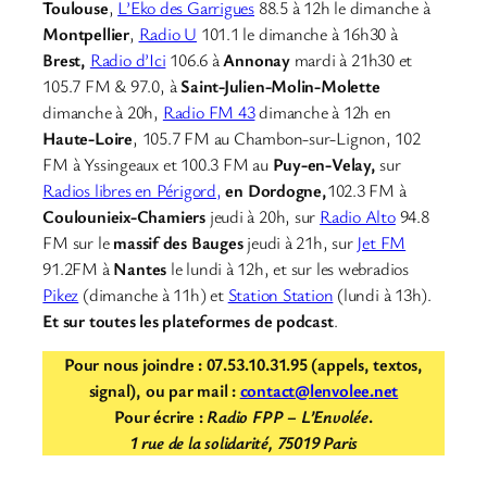
Toulouse
,
L’Eko des Garrigues
88.5 à 12h le dimanche à
Montpellier
,
Radio U
101.1 le dimanche à 16h30 à
Brest,
Radio d’Ici
106.6 à
Annonay
mardi à 21h30 et
105.7 FM & 97.0, à
Saint-Julien-Molin-Molette
dimanche à 20h,
Radio FM 43
dimanche à 12h en
Haute-Loire
, 105.7 FM au Chambon-sur-Lignon, 102
FM à Yssingeaux et 100.3 FM au
Puy-en-Velay,
sur
Radios libres en Périgord,
en Dordogne,
102.3 FM à
Coulounieix-Chamiers
jeudi à 20h, sur
Radio Alto
94.8
FM sur le
massif des Bauges
jeudi à 21h, sur
Jet FM
91.2FM à
Nantes
le lundi à 12h, et sur les webradios
Pikez
(dimanche à 11h) et
Station Station
(lundi à 13h).
Et sur toutes les plateformes de podcast
.
Pour nous joindre : 07.53.10.31.95 (appels, textos,
signal), ou par mail :
contact@lenvolee.net
Pour écrire :
Radio FPP – L’Envolée
.
1 rue de la solidarité, 75019 Paris