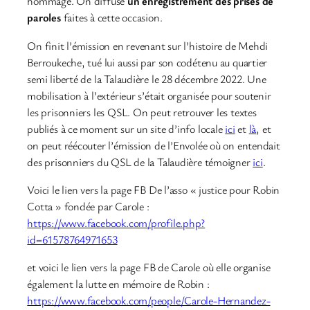
hommage. On diffuse
un enregistrement des prises de
paroles
faites à cette occasion.
On finit l’émission en revenant sur l’histoire de Mehdi
Berroukeche, tué lui aussi par son codétenu au quartier
semi liberté de la Talaudière le 28 décembre 2022. Une
mobilisation à l’extérieur s’était organisée pour soutenir
les prisonniers les QSL. On peut retrouver les textes
publiés à ce moment sur un site d’info locale
ici
et
là
, et
on peut réécouter l’émission de l’Envolée où on entendait
des prisonniers du QSL de la Talaudière témoigner
ici
.
Voici le lien vers la page FB De l’asso « justice pour Robin
Cotta » fondée par Carole :
https://www.facebook.com/profile.php?
id=61578764971653
et voici le lien vers la page FB de Carole où elle organise
également la lutte en mémoire de Robin :
https://www.facebook.com/people/Carole-Hernandez-