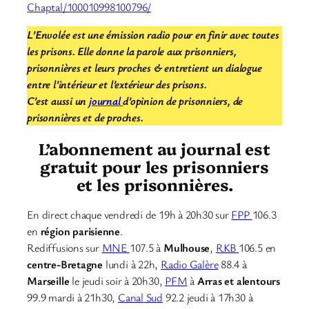
Chaptal/100010998100796/
L’Envolée est une émission radio pour en finir avec toutes
les prisons. Elle donne la parole aux prisonniers,
prisonnières et leurs proches & entretient un dialogue
entre l’intérieur et l’extérieur des prisons.
C’est aussi un
journal
d’opinion de prisonniers, de
prisonnières et de proches.
L’abonnement au journal est
gratuit pour les prisonniers
et les prisonnières.
En direct chaque vendredi de 19h à 20h30 sur
FPP
106.3
en
région parisienne
.
Rediffusions sur
MNE
107.5 à
Mulhouse
,
RKB
106.5 en
centre-Bretagne
lundi à 22h,
Radio Galère
88.4 à
Marseille
le jeudi soir à 20h30,
PFM
à
Arras et alentours
99.9 mardi à 21h30,
Canal Sud
92.2 jeudi à 17h30 à