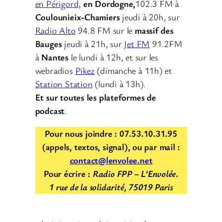
en Périgord,
en Dordogne,
102.3 FM à
Coulounieix-Chamiers
jeudi à 20h, sur
Radio Alto
94.8 FM sur le
massif des
Bauges
jeudi à 21h, sur
Jet FM
91.2FM
à
Nantes
le lundi à 12h, et sur les
webradios
Pikez
(dimanche à 11h) et
Station Station
(lundi à 13h).
Et sur toutes les plateformes de
podcast
.
Pour nous joindre : 07.53.10.31.95
(appels, textos, signal), ou par mail :
contact@lenvolee.net
Pour écrire :
Radio FPP – L’Envolée
.
1 rue de la solidarité, 75019 Paris