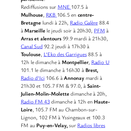
Rediffusions sur
MNE
107.5 à
Mulhouse
,
RKB
106.5 en
centre-
Bretagne
lundi à 22h,
Radio Galère
88.4
à
Marseille
le jeudi soir à 20h30,
PFM
à
Arras et alentours
99.9 mardi à 21h30,
Canal Sud
92.2 jeudi à 17h30 à
Toulouse
,
L’Eko des Garrigues
88.5 à
12h le dimanche à
Montpellier
,
Radio U
101.1 le dimanche à 16h30 à
Brest,
Radio d’Ici
106.6 à
Annonay
mardi à
21h30 et 105.7 FM & 97.0, à
Saint-
Julien-Molin-Molette
dimanche à 20h,
Radio FM 43
dimanche à 12h en
Haute-
Loire
, 105.7 FM au Chambon-sur-
Lignon, 102 FM à Yssingeaux et 100.3
FM au
Puy-en-Velay,
sur
Radios libres