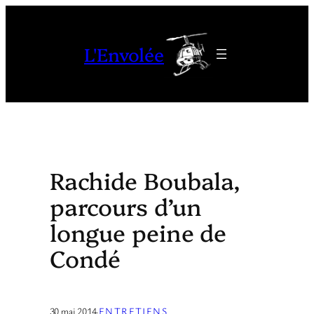
Aller
au
L'Envolée
contenu
Rachide Boubala,
parcours d’un
longue peine de
Condé
30 mai 2014
·
ENTRETIENS