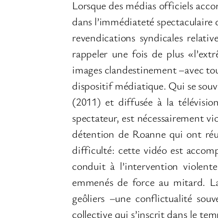
Lorsque des médias officiels accor
dans l’immédiateté spectaculaire d
revendications syndicales relat
rappeler une fois de plus «l’ext
images clandestinement –avec tous 
dispositif médiatique. Qui se souvi
(2011) et diffusée à la télévisi
spectateur, est nécessairement vi
détention de Roanne qui ont réus
difficulté: cette vidéo est acco
conduit à l’intervention violent
emmenés de force au mitard. La v
geôliers –une conflictualité sou
collective qui s’inscrit dans le tem