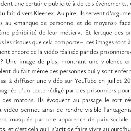
dent une certaine publicité à de tels événements, 
u fait divers Kleenex. Au pire, ils servent d’argu
ives au «manque de personnel et de moyens» face
rême pénibilité de leur métier». Et lorsque des 
les risques que cela comporte–, ces images sont à l
ent encore de la vidéo réalisée par des prisonniers 
on? Une image de plus, montrant une violence or
olent du fait même des personnes qui y sont enfer
si à diffuser une vidéo sur YouTube en juillet 2
mpagnée d’un texte rédigé par des prisonniers pour
e des matons. Ils évoquent au passage le sort ré
idéo permet ainsi de rendre visible l’antagonis
vent masquée par une apparence de paix sociale. E
ps, et c’est cela qu’il s’agit de faire vivre aujourd’h