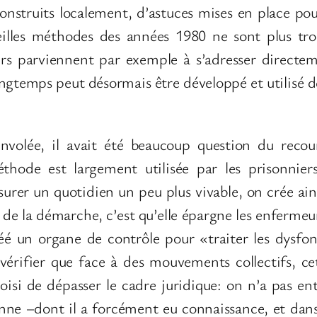
 construits localement, d’astuces mises en place pou
ieilles méthodes des années 1980 ne sont plus trop
iers parviennent par exemple à s’adresser directe
 longtemps peut désormais être développé et utilisé d
volée, il avait été beaucoup question du recour
éthode est largement utilisée par les prisonnier
surer un quotidien un peu plus vivable, on crée ain
 de la démarche, c’est qu’elle épargne les enfermeur
réé un organe de contrôle pour «traiter les dys
vérifier que face à des mouvements collectifs, ce
hoisi de dépasser le cadre juridique: on n’a pas 
ne –dont il a forcément eu connaissance, et dans 