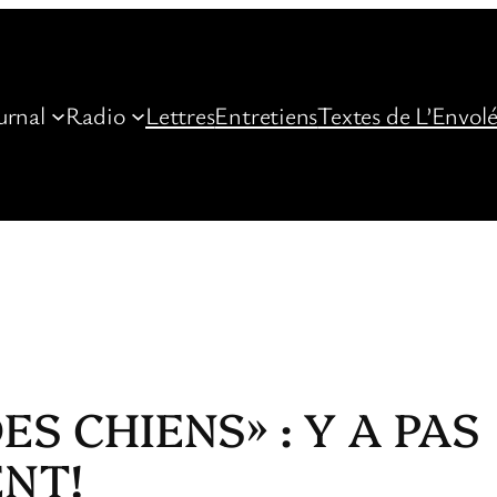
urnal
Radio
Lettres
Entretiens
Textes de L’Envol
ES CHIENS» : Y A PAS
NT!