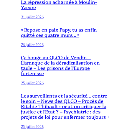
La répression acharnée à Moulin-
Yzeure
31 juillet 2026
« Repose en paix Papy, tu as enfin
quitté ces quatre murs… »
26 juillet 2026
Ça bouge au QLCO de Vendin –
L’arnaque de la déradicalisation en
taule – Les prisons de l’Europe
forteresse
25 juillet 2026
Les surveillants et la sécurité… contre
le soin – News des QLCO – Procès de
Ritchie Thibault : peut-on critiquer la
justice et l’Etat ? – Psychiatrie : des
projets de loi pour enfermer toujours +
25 juillet 2026