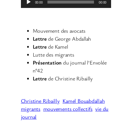
00:00
00:00
e
c
t
Mouvement des avocats
e
Lettre
de George Abdallah
u
Lettre
de Kamel
r
Lutte des migrants
a
Présentation
du journal l’Envolée
u
n°42
d
Lettre
de Christine Ribailly
i
o
Christine Ribailly
Kamel Bouabdallah
migrants
mouvements collectifs
vie du
journal