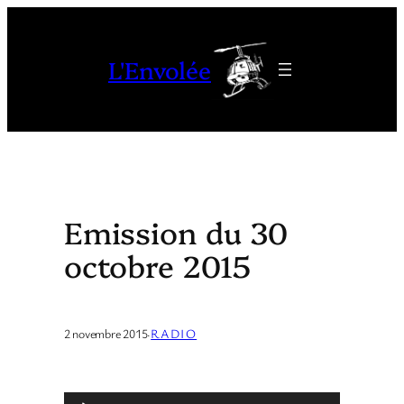
Aller
au
L'Envolée
contenu
Emission du 30
octobre 2015
2 novembre 2015
·
RADIO
L