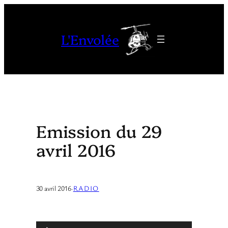
Aller
au
L'Envolée
contenu
Emission du 29
avril 2016
30 avril 2016
·
RADIO
L