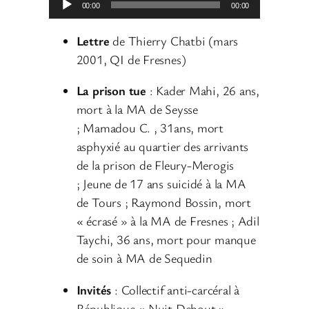
00:00
00:00
e
c
Lettre
de Thierry Chatbi (mars
t
2001, QI de Fresnes)
e
La prison tue
: Kader Mahi, 26 ans,
u
mort à la MA de Seysse
r
;
Mamadou C. ,
31ans, mort
a
asphyxié au quartier des arrivants
u
de la prison de Fleury-Merogis
d
; Jeune de 17 ans suicidé à la MA
i
de Tours ; Raymond Bossin, mort
o
« écrasé » à la MA de Fresnes ; Adil
Taychi, 36 ans, mort pour manque
de soin à MA de Sequedin
Invités
: Collectif anti-carcéral à
République « Nuit Debout »