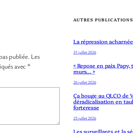
AUTRES PUBLICATION
La répression acharnée
31 juillet 2026
pas publiée.
Les
diqués avec
*
« Repose en paix Papy, 
murs… »
26 juillet 2026
Ça bouge au QLCO de Ve
déradicalisation en tau
forteresse
25 juillet 2026
Les surveillants et la 