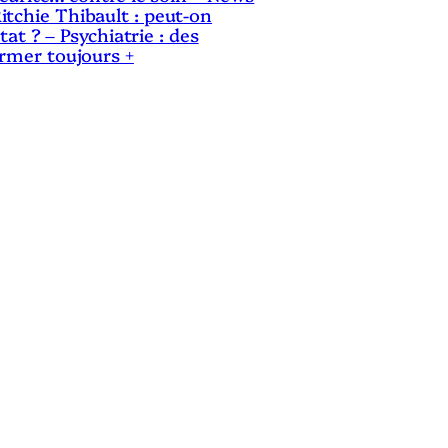
itchie Thibault : peut-on
Etat ? – Psychiatrie : des
ermer toujours +