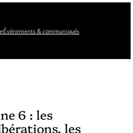
ée
Événements & communiqués
e 6 : les
ibérations, les