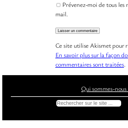
Prévenez-moi de tous les n
mail.
Ce site utilise Akismet pour r
En savoir plus sur la façon d
commentaires sont traitées
.
Qui sommes-nous 
R
e
c