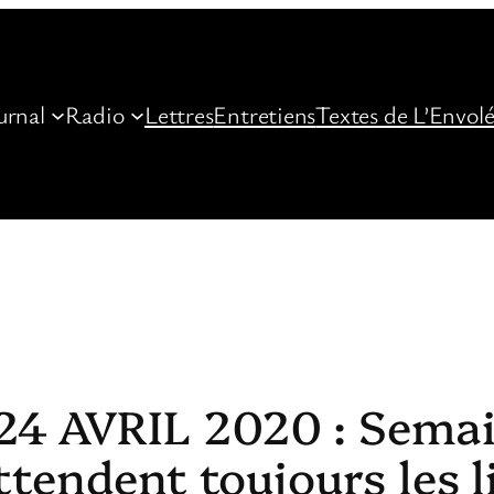
urnal
Radio
Lettres
Entretiens
Textes de L’Envol
4 AVRIL 2020 : Semain
ttendent toujours les l