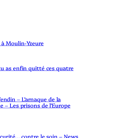
S
 à Moulin-Yzeure
tu as enfin quitté ces quatre
ndin – L’arnaque de la
le – Les prisons de l’Europe
sécurité… contre le soin – News