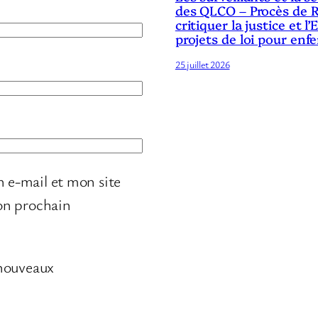
des QLCO – Procès de R
critiquer la justice et l’
projets de loi pour enf
25 juillet 2026
 e-mail et mon site
on prochain
 nouveaux