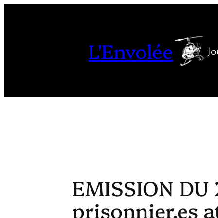
Aller
au
contenu
L'Envolée
Jo
EMISSION DU 2
prisonnier.es a