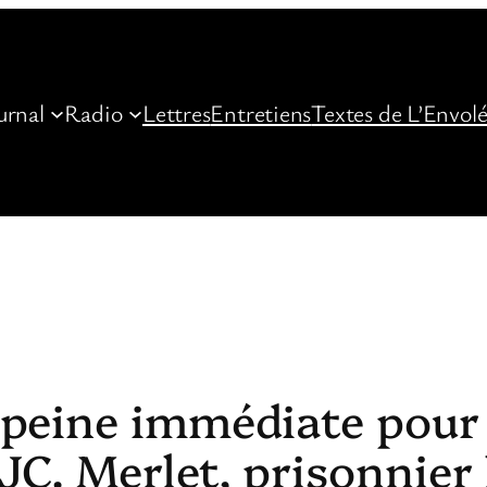
urnal
Radio
Lettres
Entretiens
Textes de L’Envol
 peine immédiate pour
JC. Merlet, prisonnier