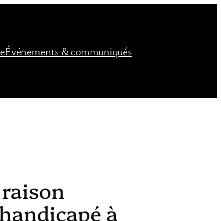
ée
Événements & communiqués
 raison
 handicapé à