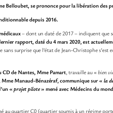
me Belloubet, se prononce pour la libération des p
nditionnable depuis 2016.
 médicaux
– dont un daté de 2017 – indiquent que so
ernier rapport, daté du 4 mars 2020, est actuellem
e sans surprise que l’état de Jean-Christophe s’est 
 du CD de Nantes, Mme Pamart
, travaille au «
bien vie
ce, Mme Manaud-Bénazéraf,
communique sur «
la d
d’un «
projet pilote
» mené avec Médecins du monde
rmé au quartier C0 (quartier soumis à un régime po