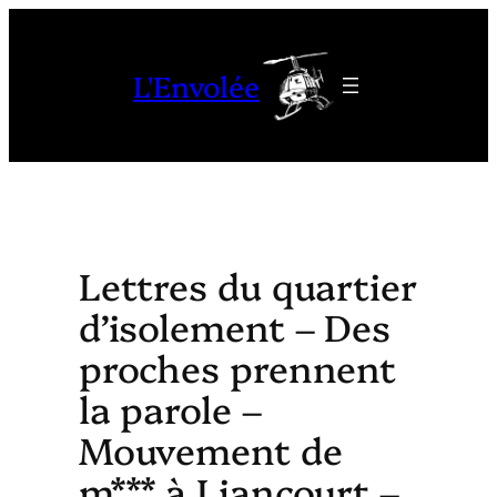
Aller
au
L'Envolée
contenu
Lettres du quartier
d’isolement – Des
proches prennent
la parole –
Mouvement de
m*** à Liancourt –