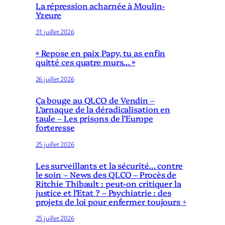
La répression acharnée à Moulin-
Yzeure
31 juillet 2026
« Repose en paix Papy, tu as enfin
quitté ces quatre murs… »
26 juillet 2026
Ça bouge au QLCO de Vendin –
L’arnaque de la déradicalisation en
taule – Les prisons de l’Europe
forteresse
25 juillet 2026
Les surveillants et la sécurité… contre
le soin – News des QLCO – Procès de
Ritchie Thibault : peut-on critiquer la
justice et l’Etat ? – Psychiatrie : des
projets de loi pour enfermer toujours +
25 juillet 2026