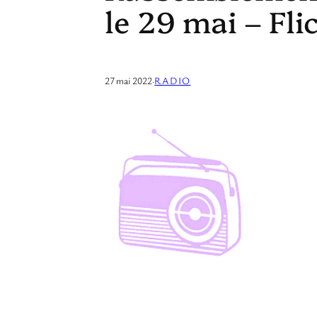
le 29 mai – Fl
27 mai 2022
·
RADIO