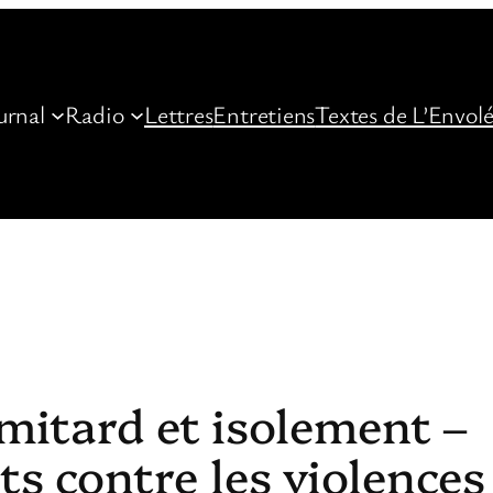
urnal
Radio
Lettres
Entretiens
Textes de L’Envol
 mitard et isolement –
 contre les violences 