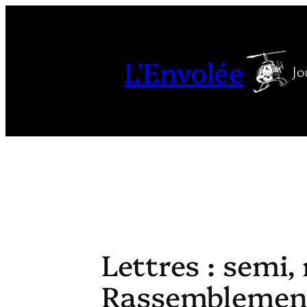
Aller
au
contenu
L'Envolée
Jo
Lettres : semi,
Rassemblements