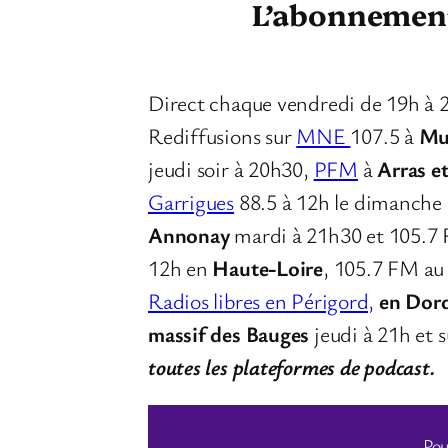
L’abonnement 
Direct chaque vendredi de 19h à 
Rediffusions sur
MNE
107.5 à
Mu
jeudi soir à 20h30,
PFM
à
Arras e
Garrigues
88.5 à 12h le dimanche
Annonay
mardi à 21h30 et 105.7
12h en
Haute-Loire
, 105.7 FM a
Radios libres en Périgord,
en Dor
massif des Bauges
jeudi à 21h et 
toutes les plateformes de podcast.
Pou