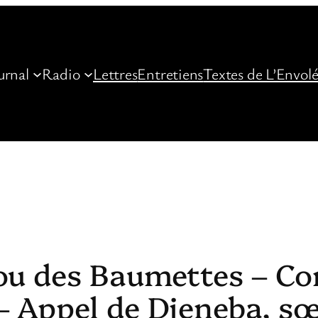
urnal
Radio
Lettres
Entretiens
Textes de L’Envol
zou des Baumettes – 
 Appel de Djeneba, sœ