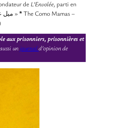
fondateur de
L’Envolée,
parti en
Shalby Younis et Ghazal Ghrayeb – « ميل على بلدي »
*
The Como Mamas –
)
ole aux prisonniers, prisonnières et
aussi un
journal
d’opinion de