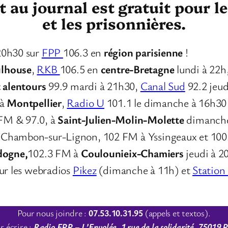
au journal est gratuit pour l
et les prisonnières.
20h30 sur
FPP
106.3 en
région parisienne
!
lhouse
,
RKB
106.5 en
centre-Bretagne
lundi à 22h
t alentours
99.9 mardi à 21h30,
Canal Sud
92.2 jeud
 à
Montpellier
,
Radio U
101.1 le dimanche à 16h30
 FM & 97.0, à
Saint-Julien-Molin-Molette
dimanche
u Chambon-sur-Lignon, 102 FM à Yssingeaux et 10
dogne,
102.3 FM à
Coulounieix-Chamiers
jeudi à 2
sur les webradios
Pikez
(dimanche à 11h) et
Station
Pour nous joindre :
07.53.10.31.95
(appels et textos).
r écrire :
Radio FPP – L’Envolée, 1 rue de la solidarité, 75019 P