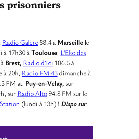
es prisonniers
,
Radio Galère
88.4 à
Marseille
le
i à 17h30 à
Toulouse
,
L’Eko des
 à
Brest,
Radio d’Ici
106.6 à
 à 20h,
Radio FM 43
dimanche à
0.3 FM au
Puy-en-Velay,
sur
0h, sur
Radio Alto
94.8 FM sur le
 Station
(lundi à 13h) !
Dispo sur
aris