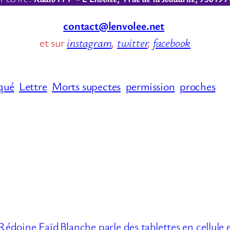
contact@lenvolee.net
et sur
instagram
,
twitter
,
facebook
qué
Lettre
Morts supectes
permission
proches
 Rédoine Faïd
Blanche parle des tablettes en cellule e