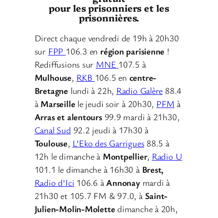
pour les prisonniers et les
prisonnières.
Direct chaque vendredi de 19h à 20h30
sur
FPP
106.3 en
région parisienne
!
Rediffusions sur
MNE
107.5 à
Mulhouse
,
RKB
106.5 en
centre-
Bretagne
lundi à 22h,
Radio Galère
88.4
à
Marseille
le jeudi soir à 20h30,
PFM
à
Arras et alentours
99.9 mardi à 21h30,
Canal Sud
92.2 jeudi à 17h30 à
Toulouse
,
L’Eko des Garrigues
88.5 à
12h le dimanche à
Montpellier
,
Radio U
101.1 le dimanche à 16h30 à
Brest,
Radio d’Ici
106.6 à
Annonay
mardi à
21h30 et 105.7 FM & 97.0, à
Saint-
Julien-Molin-Molette
dimanche à 20h,