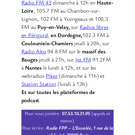
Radio FM 43
dimanche à 12h en
Haute-
Loire
, 105.7 FM au Chambon-sur-
Lignon, 102 FM à Yssingeaux et 100.3
FM au
Puy-en-Velay,
sur
Radios libres
en Périgord,
en Dordogne,
102.3 FM à
Coulounieix-Chamiers
jeudi à 20h, sur
Radio Alto
94.8 FM sur le
massif des
Bauges
jeudi à 21h, sur
Jet FM
91.2FM
à
Nantes
le lundi à 12h, et sur les
webradios
Pikez
(dimanche à 11h) et
Station Station
(lundi à 13h).
Et sur toutes les plateformes de
podcast
.
Pour nous joindre :
07.53.10.31.95
(appels et
textos).
Pour écrire :
Radio FPP – L’Envolée, 1 rue de la