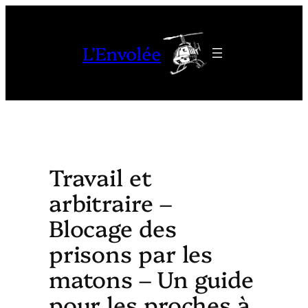
Aller
au
L'Envolée
contenu
Travail et
arbitraire –
Blocage des
prisons par les
matons – Un guide
pour les proches à