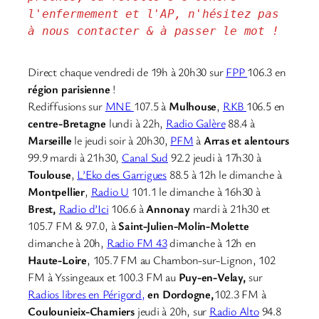
l'enfermement et l'AP, n'hésitez pas 
à nous contacter & à passer le mot !
Direct chaque vendredi de 19h à 20h30 sur
FPP
106.3 en
région parisienne
!
Rediffusions sur
MNE
107.5 à
Mulhouse
,
RKB
106.5 en
centre-Bretagne
lundi à 22h,
Radio Galère
88.4 à
Marseille
le jeudi soir à 20h30,
PFM
à
Arras et alentours
99.9 mardi à 21h30,
Canal Sud
92.2 jeudi à 17h30 à
Toulouse
,
L’Eko des Garrigues
88.5 à 12h le dimanche à
Montpellier
,
Radio U
101.1 le dimanche à 16h30 à
Brest,
Radio d’Ici
106.6 à
Annonay
mardi à 21h30 et
105.7 FM & 97.0, à
Saint-Julien-Molin-Molette
dimanche à 20h,
Radio FM 43
dimanche à 12h en
Haute-Loire
, 105.7 FM au Chambon-sur-Lignon, 102
FM à Yssingeaux et 100.3 FM au
Puy-en-Velay,
sur
Radios libres en Périgord,
en Dordogne,
102.3 FM à
Coulounieix-Chamiers
jeudi à 20h, sur
Radio Alto
94.8