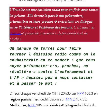
L’Envolée est une émission radio pour en finir avec toutes
les prisons. Elle donne la parole aux prisonniers,
prisonnières et leurs proches & entretient un dialogue
entre l’intérieur et l’extérieur des prisons.
C’est aussi un
journal
d’opinion de prisonniers, de prisonnières et de
proches.
On manque de forces pour faire 
tourner l'émission radio comme on le 
souhaiterait en ce moment : que vous 
soyez prisonnier·e·s, proches, ou 
révolté·e·s contre l'enfermement et 
l'AP 
n'hésitez pas à nous contacter
et à passer le mot !
Direct chaque vendredi de 19h à 20h30 sur
FPP
106.3 en
région parisienne
. Rediffusions sur
MNE
107.5 à
Mulhouse
,
RKB
106.5 en
centre-Bretagne
lundi à 22h,