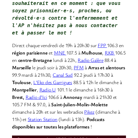
souhaiterait en ce moment : que vous 
soyez prisonnier·e·s, proches, ou 
révolté·e·s contre l'enfermement et 
l'AP 
n'hésitez pas à nous contacter
et à passer le mot !
Direct chaque vendredi de 19h à 20h30 sur
FPP
106.3 en
région parisienne
et
MNE
107.5 à
Mulhouse
,
RKB
106.5
en
centre-Bretagne
lundi à 22h,
Radio Galère
88.4 à
Marseille
le jeudi soir à 20h30,
PFM
à
Arras et alentours
99.9 mardi à 21h30,
Canal Sud
92.2 jeudi à 17h30 à
Toulouse
,
L’Eko des Garrigues
88.5 à 12h le dimanche à
Montpellier
,
Radio U
101.1 le dimanche à 16h30 à
Brest,
Radio d’Ici
106.6 à
Annonay
mardi à 21h30 et
105.7 FM & 97.0, à
Saint-Julien-Molin-Molette
dimanche à 20h et sur les webradios
Pikez
(dimanche à
11h) et
Station Station
(lundi à 13h).
Podcasts
disponibles sur toutes les plateformes
!