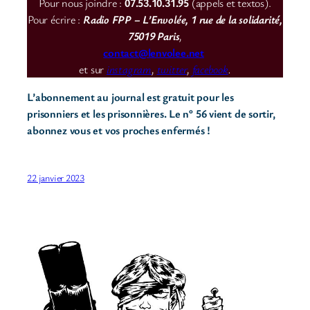
Pour nous joindre :
07.53.10.31.95
(appels et textos).
Pour écrire :
Radio FPP – L’Envolée, 1 rue de la solidarité,
75019 Paris
,
contact@lenvolee.net
et sur
instagram
,
twitter
,
facebook
.
L’abonnement au journal est gratuit pour les
prisonniers et les prisonnières. Le n° 56 vient de sortir,
abonnez vous et vos proches enfermés !
22 janvier 2023