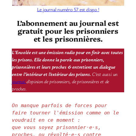
Le journal numéro 57 est dispo !
L’abonnement au journal est
gratuit pour les prisonniers
et les prisonnières.
L’Envolée est une émission radio pour en finir avec toutes
les prisons. Elle donne la parole aux prisonniers,
prisonnières et leurs proches & entretient un dialogue
entre l’intérieur et l’extérieur des prisons.
C’est aussi un
journal
d’opinion de prisonniers, de prisonnières et de
proches.
On manque parfois de forces pour 
faire tourner l'émission comme on le 
voudrait en ce moment : 
que vous soyez prisonnier·e·s, 
proches, ou révolté·e·s contre 