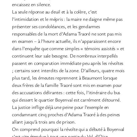
encaissez en silence.
La seule réponse au deuil et à la colère, c’est
l’intimidation et le mépris : la maire ne daigne même pas
présenter ses condoléances, et les gendarmes
responsables de la mort d’Adama Traoré ne sont pas mis
en examen – à l’heure actuelle, ils n’apparaissent encore
dans l’enquête que comme simples « témoins assistés » et
continuent leur sale besogne. De nombreux interpellés
passent en comparution immédiate peu après les révoltes
; certains sont interdits de la zone. D’ailleurs, quatre mois
plus tard, les émeutes reprennent à Beaumont lorsque
deux frères de la famille Traoré sont mis en examen pour
des accusations délirantes : cette fois, l’itinéraire du bus
qui dessert le quartier Boyenval est carrément détourné.
La justice inflige déjà une peine pour l’exemple en
condamnant cinq proches d’Adama Traoré à des peines
allant jusqu’à trois ans de prison.
On comprend pourquoi la révolte qui a débuté à Boyenval
s’est vite étendue à tout une partie du Val-d’Oise,