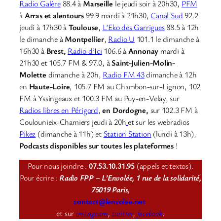
Radio Galère
88.4 à
Marseille
le jeudi soir à 20h30,
PFM
à
Arras et alentours
99.9 mardi à 21h30,
Canal Sud
92.2
jeudi à 17h30 à
Toulouse
,
L’Eko des Garrigues
88.5 à 12h
le dimanche à
Montpellier
,
Radio U
101.1 le dimanche à
16h30 à
Brest,
Radio d’Ici
106.6 à
Annonay
mardi à
21h30 et 105.7 FM & 97.0, à
Saint-Julien-Molin-
Molette
dimanche à 20h,
Radio FM 43
dimanche à 12h
en
Haute-Loire
, 105.7 FM au Chambon-sur-Lignon, 102
FM à Yssingeaux et 100.3 FM au Puy-en-Velay, sur
Radios libres en Périgord,
en Dordogne,
sur 102.3 FM à
Coulounieix-Chamiers jeudi à 20h
et sur les webradios
Pikez
(dimanche à 11h) et
Station Station
(lundi à 13h),
Podcasts disponibles sur toutes les plateformes
!
Pour nous joindre :
07.53.10.31.95
(appels et textos).
Pour écrire :
Radio FPP – L’Envolée, 1 rue de la solidarité,
75019 Paris
,
contact@lenvolee.net
et sur
instagram
,
twitter
,
facebook
.