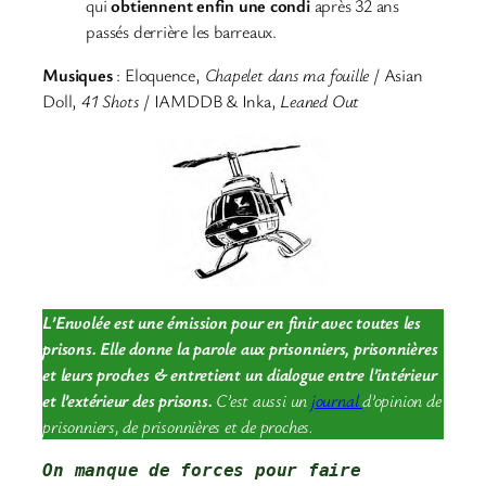
qui
obtiennent enfin une condi
après 32 ans
passés derrière les barreaux.
Musiques
: Eloquence,
Chapelet dans ma fouille
/ Asian
Doll,
41 Shots
/ IAMDDB & Inka,
Leaned Out
L’Envolée est une émission pour en finir avec toutes les
prisons. Elle donne la parole aux prisonniers, prisonnières
et leurs proches & entretient un dialogue entre l’intérieur
et l’extérieur des prisons.
C’est aussi un
journal
d’opinion de
prisonniers, de prisonnières et de proches.
On manque de forces pour faire 