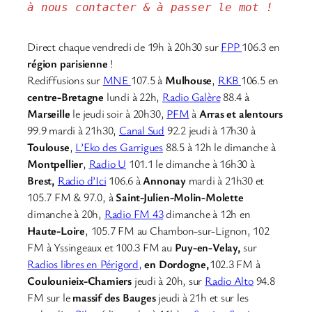
à nous contacter & à passer le mot !
Direct chaque vendredi de 19h à 20h30 sur
FPP
106.3 en
région parisienne
!
Rediffusions sur
MNE
107.5 à
Mulhouse
,
RKB
106.5 en
centre-Bretagne
lundi à 22h,
Radio Galère
88.4 à
Marseille
le jeudi soir à 20h30,
PFM
à
Arras et alentours
99.9 mardi à 21h30,
Canal Sud
92.2 jeudi à 17h30 à
Toulouse
,
L’Eko des Garrigues
88.5 à 12h le dimanche à
Montpellier
,
Radio U
101.1 le dimanche à 16h30 à
Brest,
Radio d’Ici
106.6 à
Annonay
mardi à 21h30 et
105.7 FM & 97.0, à
Saint-Julien-Molin-Molette
dimanche à 20h,
Radio FM 43
dimanche à 12h en
Haute-Loire
, 105.7 FM au Chambon-sur-Lignon, 102
FM à Yssingeaux et 100.3 FM au
Puy-en-Velay,
sur
Radios libres en Périgord,
en Dordogne,
102.3 FM à
Coulounieix-Chamiers
jeudi à 20h, sur
Radio Alto
94.8
FM sur le
massif des Bauges
jeudi à 21h et sur les