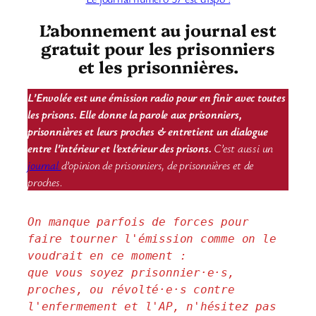
L’abonnement au journal est
gratuit pour les prisonniers
et les prisonnières.
L’Envolée est une émission radio pour en finir avec toutes
les prisons. Elle donne la parole aux prisonniers,
prisonnières et leurs proches & entretient un dialogue
entre l’intérieur et l’extérieur des prisons.
C’est aussi un
journal
d’opinion de prisonniers, de prisonnières et de
proches.
On manque parfois de forces pour 
faire tourner l'émission comme on le 
voudrait en ce moment : 
que vous soyez prisonnier·e·s, 
proches, ou révolté·e·s contre 
l'enfermement et l'AP, n'hésitez pas 