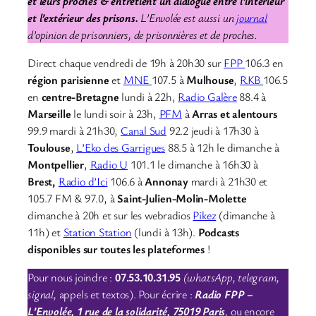
et leurs proches & entretient un dialogue entre l’intérieur
et l’extérieur des prisons.
L’Envolée est aussi un
journal
d’opinion de prisonniers, de prisonnières et de proches.
Direct chaque vendredi de 19h à 20h30 sur
FPP
106.3 en
région parisienne
et
MNE
107.5 à
Mulhouse
,
RKB
106.5
en
centre-Bretagne
lundi à 22h,
Radio Galère
88.4 à
Marseille
le lundi soir à 23h,
PFM
à
Arras et alentours
99.9 mardi à 21h30,
Canal Sud
92.2 jeudi à 17h30 à
Toulouse
,
L’Eko des Garrigues
88.5 à 12h le dimanche à
Montpellier
,
Radio U
101.1 le dimanche à 16h30 à
Brest,
Radio d’Ici
106.6 à
Annonay
mardi à 21h30 et
105.7 FM & 97.0, à
Saint-Julien-Molin-Molette
dimanche à 20h et sur les webradios
Pikez
(dimanche à
11h) et
Station Station
(lundi à 13h).
Podcasts
disponibles sur toutes les plateformes
!
Pour nous joindre :
07.53.10.31.95
(whatsApp, telegram,
signal,
appels et textos). Pour écrire :
Radio FPP –
L’Envolée, 1 rue de la solidarité, 75019 Paris
,
ou encore