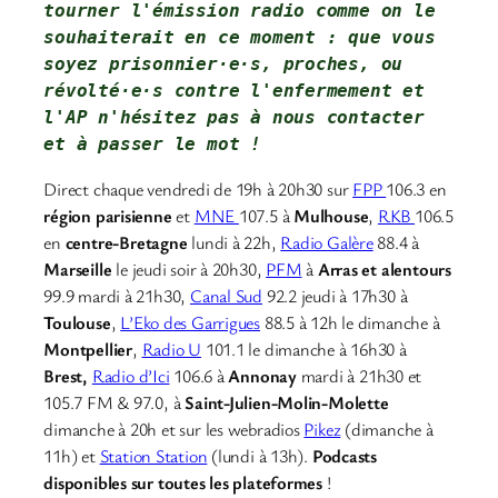
tourner l'émission radio comme on le 
souhaiterait en ce moment : que vous 
soyez prisonnier·e·s, proches, ou 
révolté·e·s contre l'enfermement et 
l'AP 
n'hésitez pas à nous contacter
et à passer le mot !
Direct chaque vendredi de 19h à 20h30 sur
FPP
106.3 en
région parisienne
et
MNE
107.5 à
Mulhouse
,
RKB
106.5
en
centre-Bretagne
lundi à 22h,
Radio Galère
88.4 à
Marseille
le jeudi soir à 20h30,
PFM
à
Arras et alentours
99.9 mardi à 21h30,
Canal Sud
92.2 jeudi à 17h30 à
Toulouse
,
L’Eko des Garrigues
88.5 à 12h le dimanche à
Montpellier
,
Radio U
101.1 le dimanche à 16h30 à
Brest,
Radio d’Ici
106.6 à
Annonay
mardi à 21h30 et
105.7 FM & 97.0, à
Saint-Julien-Molin-Molette
dimanche à 20h et sur les webradios
Pikez
(dimanche à
11h) et
Station Station
(lundi à 13h).
Podcasts
disponibles sur toutes les plateformes
!