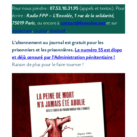
Pour nous joindre :
07.53.10.31.95
(appels et textos). Pour
écrire :
Radio FPP – L’Envolée, 1 rue de la solidarité,
75019 Paris
,
ou encore à
contact@lenvolee.net
et sur
instagram
,
twitter
,
facebook
.
L’abonnement au journal est gratuit pour les
prisonniers et les prisonnières.
Le numéro 55 est dispo
et déjà censuré par l’Administration pénitentiaire !
Raison de plus pour le faire tourner !