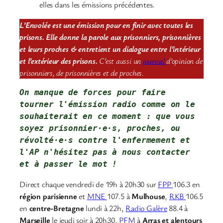
elles dans les émissions précédentes.
L’Envolée est une émission pour en finir avec toutes les
prisons. Elle donne la parole aux prisonniers, prisonnières
et leurs proches & entretient un dialogue entre l’intérieur
et l’extérieur des prisons.
C’est aussi un
journal
d’opinion de
prisonniers, de prisonnières et de proches.
On manque de forces pour faire 
tourner l'émission radio comme on le 
souhaiterait en ce moment : que vous 
soyez prisonnier·e·s, proches, ou 
révolté·e·s contre l'enfermement et 
l'AP 
n'hésitez pas à nous contacter
et à passer le mot !
Direct chaque vendredi de 19h à 20h30 sur
FPP
106.3 en
région parisienne
et
MNE
107.5 à
Mulhouse
,
RKB
106.5
en
centre-Bretagne
lundi à 22h,
Radio Galère
88.4 à
Marseille
le jeudi soir à 20h30,
PFM
à
Arras et alentours