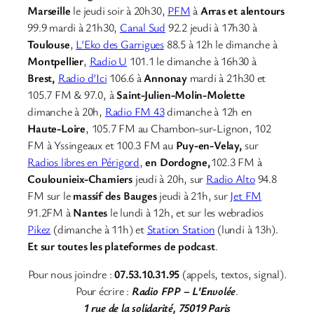
Marseille
le jeudi soir à 20h30,
PFM
à
Arras et alentours
99.9 mardi à 21h30,
Canal Sud
92.2 jeudi à 17h30 à
Toulouse
,
L’Eko des Garrigues
88.5 à 12h le dimanche à
Montpellier
,
Radio U
101.1 le dimanche à 16h30 à
Brest,
Radio d’Ici
106.6 à
Annonay
mardi à 21h30 et
105.7 FM & 97.0, à
Saint-Julien-Molin-Molette
dimanche à 20h,
Radio FM 43
dimanche à 12h en
Haute-Loire
, 105.7 FM au Chambon-sur-Lignon, 102
FM à Yssingeaux et 100.3 FM au
Puy-en-Velay,
sur
Radios libres en Périgord,
en Dordogne,
102.3 FM à
Coulounieix-Chamiers
jeudi à 20h, sur
Radio Alto
94.8
FM sur le
massif des Bauges
jeudi à 21h, sur
Jet FM
91.2FM à
Nantes
le lundi à 12h, et sur les webradios
Pikez
(dimanche à 11h) et
Station Station
(lundi à 13h).
Et sur toutes les plateformes de podcast
.
Pour nous joindre :
07.53.10.31.95
(appels, textos, signal).
Pour écrire :
Radio FPP – L’Envolée
.
1 rue de la solidarité, 75019 Paris