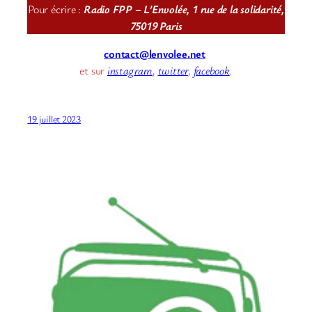
Pour écrire :
Radio FPP – L’Envolée, 1 rue de la solidarité,
75019 Paris
contact@lenvolee.net
et sur
instagram
,
twitter
,
facebook
.
19 juillet 2023