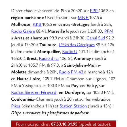
Direct chaque vendredi de 19h à 20h30 sur
FPP
106.3 en
région parisienne
! Rediffusions sur
MNE
107.5 à
Mulhouse
,
RKB
106.5 en
centre-Bretagne
lundi à 22h,
Radio Galère
88.4 à
Marseille
le jeudi soir à 20h30,
PFM
à
Arras et alentours
99.9 mardi à 21h30,
Canal Sud
92.2
jeudi à 17h30 à
Toulouse
,
L’Eko des Garrigues
88.5 à 12h
le dimanche à
Montpellier
,
Radio U
101.1 le dimanche à
16h30 à
Brest,
Radio d’Ici
106.6 à
Annonay
mardi à
21h30 et 105.7 FM & 97.0, à
Saint-Julien-Molin-
Molette
dimanche à 20h,
Radio FM 43
dimanche à 12h
en
Haute-Loire
, 105.7 FM au Chambon-sur-Lignon, 102
FM à Yssingeaux et 100.3 FM au
Puy-en-Velay,
sur
Radios libres en Périgord,
en Dordogne,
sur 102.3 FM à
Coulounieix
-Chamiers jeudi à 20h
et sur les webradios
Pikez
(dimanche à 11h) et
Station Station
(lundi à 13h) !
Dispo sur toutes les plateformes de podcast.
Pour nous joindre :
07.53.10.31.95
(appels et textos).