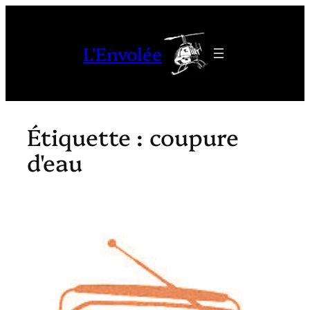
Aller
au
L'Envolée
contenu
Étiquette :
coupure
d'eau