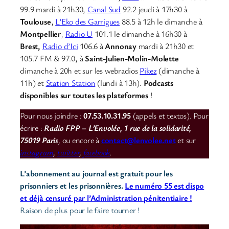
99.9 mardi à 21h30,
Canal Sud
92.2 jeudi à 17h30 à
Toulouse
,
L’Eko des Garrigues
88.5 à 12h le dimanche à
Montpellier
,
Radio U
101.1 le dimanche à 16h30 à
Brest,
Radio d’Ici
106.6 à
Annonay
mardi à 21h30 et
105.7 FM & 97.0, à
Saint-Julien-Molin-Molette
dimanche à 20h et sur les webradios
Pikez
(dimanche à
11h) et
Station Station
(lundi à 13h).
Podcasts
disponibles sur toutes les plateformes
!
Pour nous joindre :
07.53.10.31.95
(appels et textos). Pour
écrire :
Radio FPP – L’Envolée, 1 rue de la solidarité,
75019 Paris
,
ou encore à
contact@lenvolee.net
et sur
instagram
,
twitter
,
facebook
.
L’abonnement au journal est gratuit pour les
prisonniers et les prisonnières.
Le numéro 55 est dispo
et déjà censuré par l’Administration pénitentiaire !
Raison de plus pour le faire tourner !