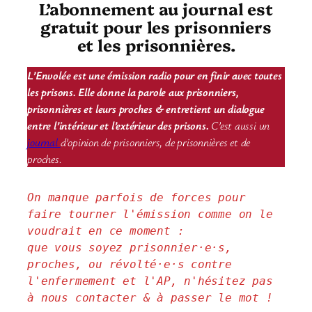
L’abonnement au journal est
gratuit pour les prisonniers
et les prisonnières.
L’Envolée est une émission radio pour en finir avec toutes
les prisons. Elle donne la parole aux prisonniers,
prisonnières et leurs proches & entretient un dialogue
entre l’intérieur et l’extérieur des prisons.
C’est aussi un
journal
d’opinion de prisonniers, de prisonnières et de
proches.
On manque parfois de forces pour 
faire tourner l'émission comme on le 
voudrait en ce moment : 
que vous soyez prisonnier·e·s, 
proches, ou révolté·e·s contre 
l'enfermement et l'AP, n'hésitez pas 
à nous contacter & à passer le mot !