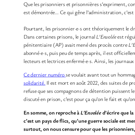
Que les prisonniers et prisonnières s’expriment, co
est démontrée… Ce qui gêne l’administration, c’est qu
Pourtant, les prisonnier·e·s ont théoriquement le dr
Dans certaines prisons, le journal
L’Envolée
est régu
pénitentiaire (AP) avait mené des procès contre
L’
abonné·e·s, puis peu de temps après, il est officiell
lecteurs et lectrices enfermé·e·s. Ainsi, les journaux
Ce dernier numéro
se voulait avant tout un hommag
solidarité.
Il est mort en août 2022, des suites de pr
refuse que ses compagnons de détention puissent le li
discuté en prison, c’est pour ça qu’on le fait et qu’o
En somme, on reproche à
L’Envolée
d’écrire que la
c’est un pays de flics, qu’une guerre sociale est me
surtout, on nous censure pour que les
prisonniers,