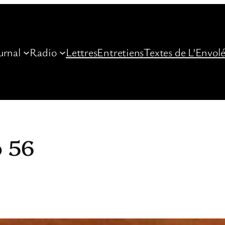
urnal
Radio
Lettres
Entretiens
Textes de L’Envol
 56