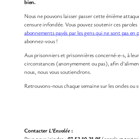
bien.
Nous ne pouvons laisser passer cette énième attaque
censure infondée. Vous pouvez soutenir ces paroles e
abonnements payés par les gens qui ne sont pas en p
abonnez-vous !
Aux prisonniers et prisonnières concerné-e-s, à leur
circonstances (anonymement ou pas), afin d’aliment
nous, nous vous soutiendrons.
Retrouvons-nous chaque semaine sur les ondes ou su
Contacter
L’Envolée
:
Pour nous joindre :
07.53.10.31.95
(appels et textos