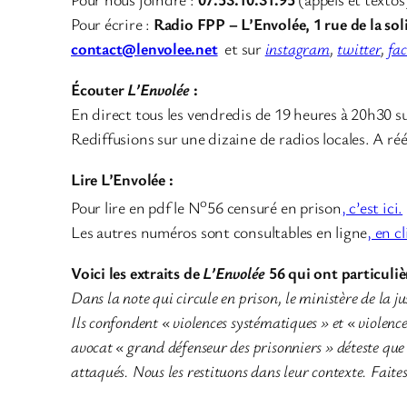
Pour écrire :
Radio FPP – L’Envolée, 1 rue de la sol
contact@lenvolee.net
et sur
instagram
,
twitter
,
fa
Écouter
L’Envolée
:
En direct tous les vendredis de 19 heures à 20h30 s
Rediffusions sur une dizaine de radios locales. A ré
Lire L’Envolée :
o
Pour lire en pdf le N
56 censuré en prison
, c’est ici.
Les autres numéros sont consultables en ligne
, en c
Voici les extraits de
L’Envolée
56 qui ont particuliè
Dans la note qui circule en prison, le ministère de la ju
Ils confondent « violences systématiques » et « violences
avocat « grand défenseur des prisonniers » déteste que 
attaqués. Nous les restituons dans leur contexte. Faites