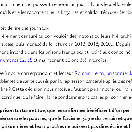
mmuniquent, et puissent recevoir un journal dans lequel la viol
’ils et elles racontent leurs bagarres et solidarités
(voir les ci
oit de lire des journaux.
lièrement censuré au bon vouloir des matons ou leurs hiérarchi
Envolée
, puis menacé de le refaire en 2013, 2018, 2020… Depuis 20
ement interdit dans les prisons françaises et retiré aux concern
numéros 52,
55
et maintenant 56 ont été interdits.
e à notre correspondant et lecteur
Romain Leroy, prisonnier lo
oblèmes de santé causés par la répression carcérale après des re
re ? Cette décision nous motive d’autant plus : notre journal est
n continuera à le faire. Ils ne condamneront pas les prisonnier·e·
 prison torture et tue, que les uniformes bénéficient d’un perm
née contre les pauvres, que le fascisme gagne du terrain et que
 prisonnières et leurs proches ne puissent pas dire, écrire et li