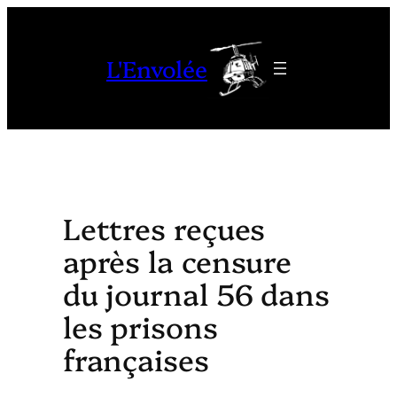
Aller
au
L'Envolée
contenu
Lettres reçues
après la censure
du journal 56 dans
les prisons
françaises