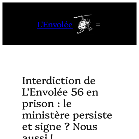
Aller
au
L'Envolée
contenu
Interdiction de
L’Envolée 56 en
prison : le
ministère persiste
et signe ? Nous
aussi !