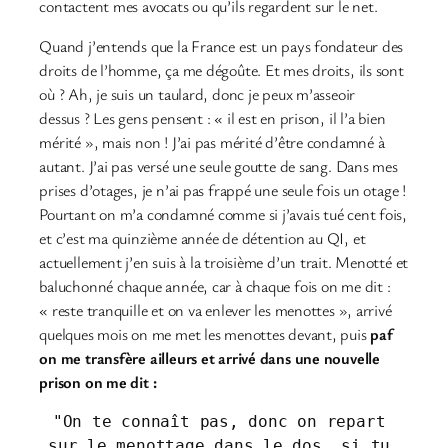
contactent mes avocats ou qu’ils regardent sur le net.
Quand j’entends que la France est un pays fondateur des
droits de l’homme, ça me dégoûte. Et mes droits, ils sont
où ? Ah, je suis un taulard, donc je peux m’asseoir
dessus ? Les gens pensent : « il est en prison, il l’a bien
mérité », mais non ! J’ai pas mérité d’être condamné à
autant. J’ai pas versé une seule goutte de sang. Dans mes
prises d’otages, je n’ai pas frappé une seule fois un otage !
Pourtant on m’a condamné comme si j’avais tué cent fois,
et c’est ma quinzième année de détention au QI, et
actuellement j’en suis à la troisième d’un trait. Menotté et
baluchonné chaque année, car à chaque fois on me dit :
« reste tranquille et on va enlever les menottes », arrivé
quelques mois on me met les menottes devant, puis
paf
on me transfère ailleurs et arrivé dans une nouvelle
prison on me dit :
"On te connaît pas, donc on repart 
sur le menottage dans le dos, si tu 