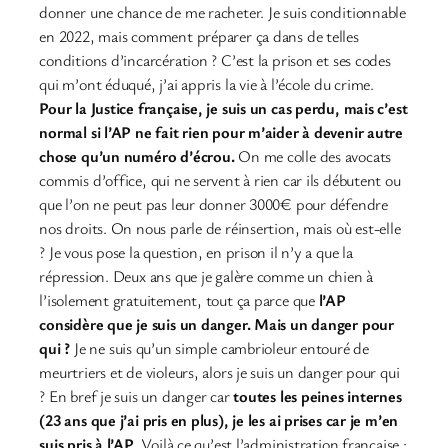
donner une chance de me racheter. Je suis conditionnable
en 2022, mais comment préparer ça dans de telles
conditions d’incarcération ? C’est la prison et ses codes
qui m’ont éduqué, j’ai appris la vie à l’école du crime.
Pour la Justice française, je suis un cas perdu, mais c’est
normal si l’AP ne fait rien pour m’aider à devenir autre
chose qu’un numéro d’écrou.
On me colle des avocats
commis d’office, qui ne servent à rien car ils débutent ou
que l’on ne peut pas leur donner 3000€ pour défendre
nos droits. On nous parle de réinsertion, mais où est-elle
? Je vous pose la question, en prison il n’y a que la
répression. Deux ans que je galère comme un chien à
l’isolement gratuitement, tout ça parce que
l’AP
considère que je suis un danger. Mais un danger pour
qui ?
Je ne suis qu’un simple cambrioleur entouré de
meurtriers et de violeurs, alors je suis un danger pour qui
? En bref je suis un danger car
toutes les peines internes
(23 ans que j’ai pris en plus), je les ai prises car je m’en
suis pris à l’AP
. Voilà ce qu’est l’administration française :