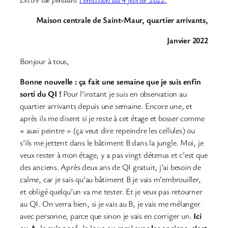
Maison centrale de Saint-Maur, quartier arrivants,
Janvier 2022
Bonjour à tous,
Bonne nouvelle : ça fait une semaine que je suis enfin
sorti du QI !
Pour l’instant je suis en observation au
quartier arrivants depuis une semaine. Encore une, et
après ils me disent si je reste à cet étage et bosser comme
« auxi peintre » (ça veut dire repeindre les cellules) ou
s’ils me jettent dans le bâtiment B dans la jungle. Moi, je
veux rester à mon étage, y a pas vingt détenus et c’est que
des anciens. Après deux ans de QI gratuit, j’ai besoin de
calme, car je sais qu’au bâtiment B je vais m’embrouiller,
et obligé quelqu’un va me tester. Et je veux pas retourner
au QI. On verra bien, si je vais au B, je vais me mélanger
avec personne, parce que sinon je vais en corriger un.
Ici
au A, je suis posé, je joue au rami avec les anciens, c’est