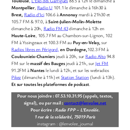
Toulouse
,
L’Eko des Garrigues
88.5 à 12h le dimanche à
Montpellier
,
Radio U
101.1 le dimanche à 16h30 à
Brest,
Radio d’Ici
106.6 à
Annonay
mardi à 21h30 et
105.7 FM & 97.0, à
Saint-Julien-Molin-Molette
dimanche à 20h,
Radio FM 43
dimanche à 12h en
Haute-Loire
, 105.7 FM au Chambon-sur-Lignon, 102
FM à Yssingeaux et 100.3 FM au
Puy-en-Velay,
sur
Radios libres en Périgord,
en Dordogne,
102.3 FM à
Coulounieix-Chamiers
jeudi à 20h, sur
Radio Alto
94.8
FM sur le
massif des Bauges
jeudi à 21h, sur
Jet FM
91.2FM à
Nantes
le lundi à 12h, et sur les webradios
Pikez
(dimanche à 11h) et
Station Station
(lundi à 13h).
Et sur toutes les plateformes de podcast
.
Pour nous joindre : 07.53.10.31.95 (appels, textos,
signal), ou par mail :
contact@lenvolee.net
Pour écrire :
Radio FPP – L’Envolée
.
1 rue de la solidarité, 75019 Paris
instagram : @lenvolee_journal