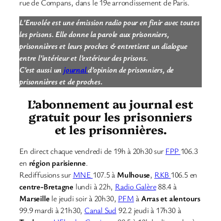
rue de Compans, dans le 19e arrondissement de Paris.
L’Envolée est une émission radio pour en finir avec toutes
les prisons. Elle donne la parole aux prisonniers,
prisonnières et leurs proches & entretient un dialogue
entre l’intérieur et l’extérieur des prisons.
C’est aussi un
journal
d’opinion de prisonniers, de
prisonnières et de proches.
L’abonnement au journal est
gratuit pour les prisonniers
et les prisonnières.
En direct chaque vendredi de 19h à 20h30 sur
FPP
106.3
en
région parisienne
.
Rediffusions sur
MNE
107.5 à
Mulhouse
,
RKB
106.5 en
centre-Bretagne
lundi à 22h,
Radio Galère
88.4 à
Marseille
le jeudi soir à 20h30,
PFM
à
Arras et alentours
99.9 mardi à 21h30,
Canal Sud
92.2 jeudi à 17h30 à