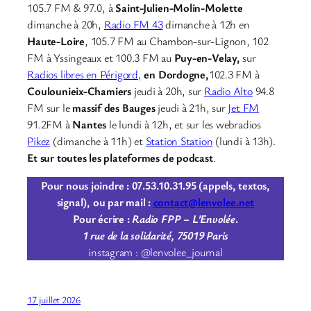
105.7 FM & 97.0, à
Saint-Julien-Molin-Molette
dimanche à 20h,
Radio FM 43
dimanche à 12h en
Haute-Loire
, 105.7 FM au Chambon-sur-Lignon, 102
FM à Yssingeaux et 100.3 FM au
Puy-en-Velay,
sur
Radios libres en Périgord,
en Dordogne,
102.3 FM à
Coulounieix-Chamiers
jeudi à 20h, sur
Radio Alto
94.8
FM sur le
massif des Bauges
jeudi à 21h, sur
Jet FM
91.2FM à
Nantes
le lundi à 12h, et sur les webradios
Pikez
(dimanche à 11h) et
Station Station
(lundi à 13h).
Et sur toutes les plateformes de podcast
.
Pour nous joindre : 07.53.10.31.95 (appels, textos,
signal), ou par mail :
contact@lenvolee.net
Pour écrire :
Radio FPP – L’Envolée
.
1 rue de la solidarité, 75019 Paris
instagram : @lenvolee_journal
17 juillet 2026