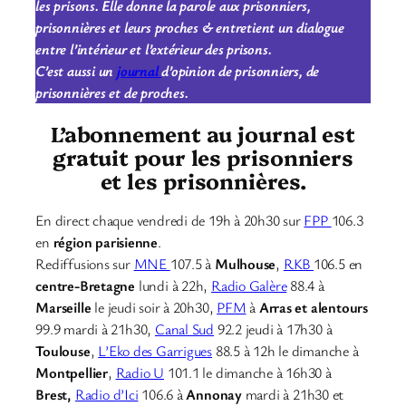
les prisons. Elle donne la parole aux prisonniers,
prisonnières et leurs proches & entretient un dialogue
entre l’intérieur et l’extérieur des prisons.
C’est aussi un
journal
d’opinion de prisonniers, de
prisonnières et de proches.
L’abonnement au journal est
gratuit pour les prisonniers
et les prisonnières.
En direct chaque vendredi de 19h à 20h30 sur
FPP
106.3
en
région parisienne
.
Rediffusions sur
MNE
107.5 à
Mulhouse
,
RKB
106.5 en
centre-Bretagne
lundi à 22h,
Radio Galère
88.4 à
Marseille
le jeudi soir à 20h30,
PFM
à
Arras et alentours
99.9 mardi à 21h30,
Canal Sud
92.2 jeudi à 17h30 à
Toulouse
,
L’Eko des Garrigues
88.5 à 12h le dimanche à
Montpellier
,
Radio U
101.1 le dimanche à 16h30 à
Brest,
Radio d’Ici
106.6 à
Annonay
mardi à 21h30 et