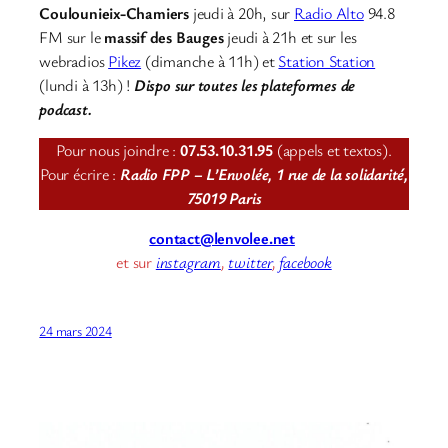
Coulounieix-Chamiers
jeudi à 20h, sur
Radio Alto
94.8
FM sur le
massif des Bauges
jeudi à 21h et sur les
webradios
Pikez
(dimanche à 11h) et
Station Station
(lundi à 13h) !
Dispo sur toutes les plateformes de
podcast.
Pour nous joindre :
07.53.10.31.95
(appels et textos).
Pour écrire :
Radio FPP – L’Envolée, 1 rue de la solidarité,
75019 Paris
contact@lenvolee.net
et sur
instagram
,
twitter
,
facebook
24 mars 2024