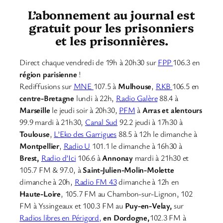
L’abonnement au journal est
gratuit pour les prisonniers
et les prisonnières.
Direct chaque vendredi de 19h à 20h30 sur
FPP
106.3 en
région parisienne
!
Rediffusions sur
MNE
107.5 à
Mulhouse
,
RKB
106.5 en
centre-Bretagne
lundi à 22h,
Radio Galère
88.4 à
Marseille
le jeudi soir à 20h30,
PFM
à
Arras et alentours
99.9 mardi à 21h30,
Canal Sud
92.2 jeudi à 17h30 à
Toulouse
,
L’Eko des Garrigues
88.5 à 12h le dimanche à
Montpellier
,
Radio U
101.1 le dimanche à 16h30 à
Brest,
Radio d’Ici
106.6 à
Annonay
mardi à 21h30 et
105.7 FM & 97.0, à
Saint-Julien-Molin-Molette
dimanche à 20h,
Radio FM 43
dimanche à 12h en
Haute-Loire
, 105.7 FM au Chambon-sur-Lignon, 102
FM à Yssingeaux et 100.3 FM au
Puy-en-Velay,
sur
Radios libres en Périgord,
en Dordogne,
102.3 FM à