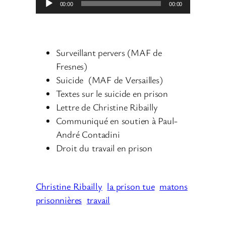
00:00
00:00
e
c
t
Surveillant pervers (MAF de
e
Fresnes)
u
Suicide (MAF de Versailles)
r
Textes sur le suicide en prison
a
Lettre de Christine Ribailly
u
Communiqué en soutien à Paul-
d
André Contadini
i
Droit du travail en prison
o
Christine Ribailly
la prison tue
matons
prisonnières
travail