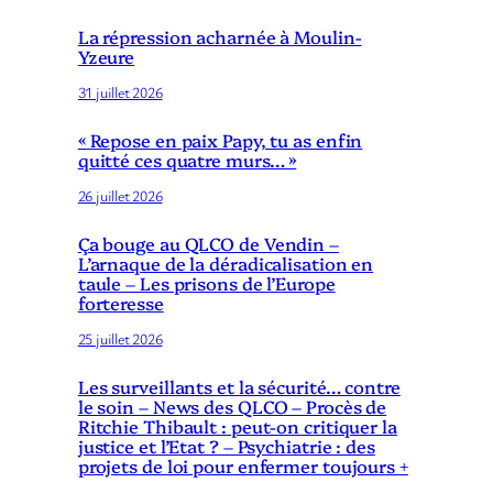
La répression acharnée à Moulin-
Yzeure
31 juillet 2026
« Repose en paix Papy, tu as enfin
quitté ces quatre murs… »
26 juillet 2026
Ça bouge au QLCO de Vendin –
L’arnaque de la déradicalisation en
taule – Les prisons de l’Europe
forteresse
25 juillet 2026
Les surveillants et la sécurité… contre
le soin – News des QLCO – Procès de
Ritchie Thibault : peut-on critiquer la
justice et l’Etat ? – Psychiatrie : des
projets de loi pour enfermer toujours +