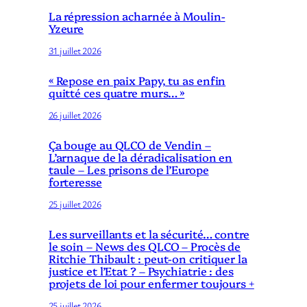
La répression acharnée à Moulin-
Yzeure
31 juillet 2026
« Repose en paix Papy, tu as enfin
quitté ces quatre murs… »
26 juillet 2026
Ça bouge au QLCO de Vendin –
L’arnaque de la déradicalisation en
taule – Les prisons de l’Europe
forteresse
25 juillet 2026
Les surveillants et la sécurité… contre
le soin – News des QLCO – Procès de
Ritchie Thibault : peut-on critiquer la
justice et l’Etat ? – Psychiatrie : des
projets de loi pour enfermer toujours +
25 juillet 2026