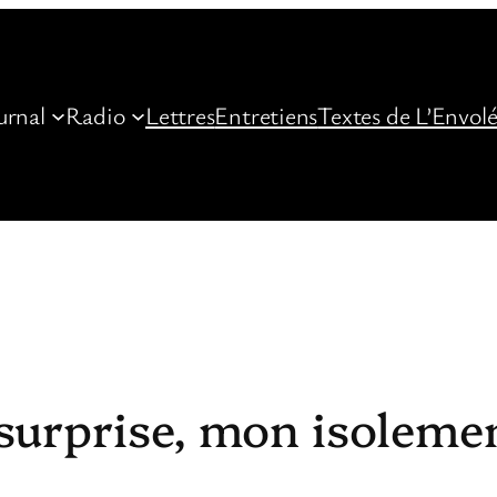
urnal
Radio
Lettres
Entretiens
Textes de L’Envol
surprise, mon isolemen