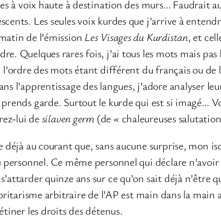
ses à voix haute à destination des murs… Faudrait au
cents. Les seules voix kurdes que j’arrive à entendre
 matin de l’émission
Les Visages du Kurdistan
, et cel
e. Quelques rares fois, j’ai tous les mots mais pas 
 l’ordre des mots étant différent du français ou de l’
ns l’apprentissage des langues, j’adore analyser leu
 prends garde. Surtout le kurde qui est si imagé… 
frez-lui de
silaven germ
(de « chaleureuses salutation
re déjà au courant que, sans aucune surprise, mon i
du personnel. Ce même personnel qui déclare n’avoir
’attarder quinze ans sur ce qu’on sait déjà n’être q
toritarisme arbitraire de l’AP est main dans la main a
étiner les droits des détenus.