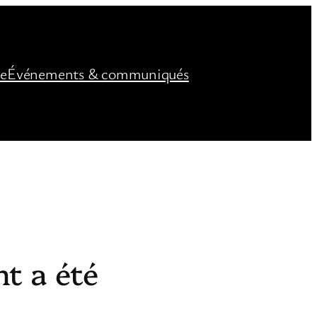
ée
Événements & communiqués
t a été