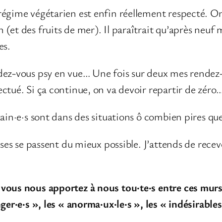
régime végétarien est enfin réellement respecté. On
et des fruits de mer). Il paraîtrait qu’après neuf m
es.
dez-vous psy en vue… Une fois sur deux mes rendez-
ctué. Si ça continue, on va devoir repartir de zéro
tain·e·s sont dans des situations ô combien pires qu
oses se passent du mieux possible. J’attends de recev
vous nous apportez à nous tou·te·s entre ces murs,
ger·e·s », les « anorma·ux·le·s », les « indésirable