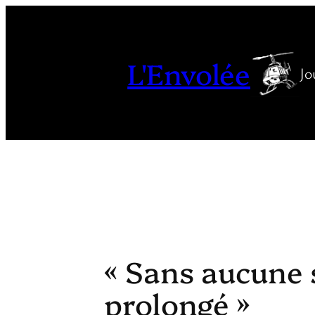
Aller
au
contenu
L'Envolée
Jo
« Sans aucune 
prolongé »