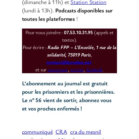
(dimanche à 11h) et
Station Station
(lundi à 13h).
Podcasts disponibles sur
toutes les plateformes
!
Pour nous joindre :
07.53.10.31.95
(appels et
textos).
Pour écrire :
Radio FPP – L’Envolée, 1 rue de la
solidarité, 75019 Paris
,
contact@lenvolee.net
et sur
instagram
,
twitter
,
facebook
.
L’abonnement au journal est gratuit
pour les prisonniers et les prisonnières.
Le n° 56 vient de sortir, abonnez vous
et vos proches enfermés !
communiqué
CRA
cra du mesnil