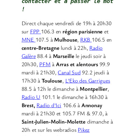
contacter
et à passer le mot 
!
Direct chaque vendredi de 19h à 20h30
sur
FPP
106.3 en
région parisienne
et
MNE
107.5 à
Mulhouse
,
RKB
106.5 en
centre-Bretagne
lundi à 22h,
Radio
Galère
88.4 à
Marseille
le jeudi soir à
20h30,
PFM
à
Arras et alentours
99.9
mardi à 21h30,
Canal Sud
92.2 jeudi à
17h30 à
Toulouse
,
L’Eko des Garrigues
88.5 à 12h le dimanche à
Montpellier
,
Radio U
101.1 le dimanche à 16h30 à
Brest,
Radio d’Ici
106.6 à
Annonay
mardi à 21h30 et 105.7 FM & 97.0, à
Saint-Julien-Molin-Molette
dimanche à
20h et sur les webradios
Pikez