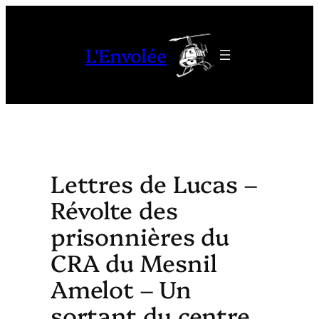
Aller
au
L'Envolée
contenu
Lettres de Lucas –
Révolte des
prisonnières du
CRA du Mesnil
Amelot – Un
sortant du centre