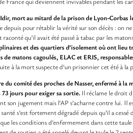
 de France qui deviennent invivables pendant les can
Idir, mort au mitard de la prison de Lyon-Corbas le
e depuis pour rétablir la vérité sur son décès : on ne 
t raconté qu’il avait été passé à tabac par les mato
plinaires et des quartiers d’isolement où ont lieu 
es de matons cagoulés, ELAC et ERIS, responsables
ite à la mort suspecte d’un prisonnier cet été à la 
 du comité des proches de Nasser, enfermé à la ma
 73 jours pour exiger sa sortie.
Il réclame le droit
 son jugement mais l’AP s’acharne contre lui. Il e
 santé s’est fortement dégradé depuis qu’il a cessé 
it que les conditions d’enfermement dans cette taul
t de soutien a été appelé devant le taule le 2 sep