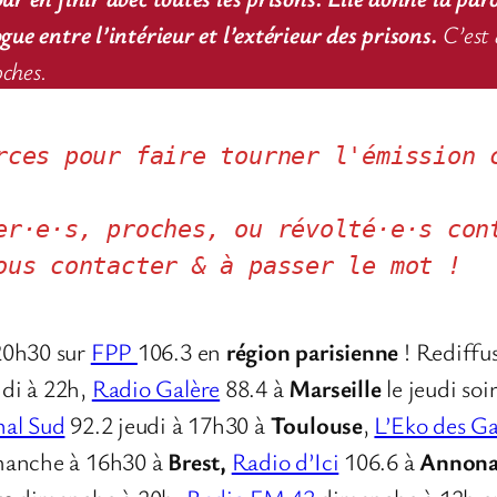
ue entre l’intérieur et l’extérieur des prisons.
C’est 
oches.
rces pour faire tourner l'émission c
er·e·s, proches, ou révolté·e·s cont
ous contacter & à passer le mot !
20h30 sur
FPP
106.3 en
région parisienne
! Rediffu
di à 22h,
Radio Galère
88.4 à
Marseille
le jeudi so
al Sud
92.2 jeudi à 17h30 à
Toulouse
,
L’Eko des Ga
manche à 16h30 à
Brest,
Radio d’Ici
106.6 à
Annon