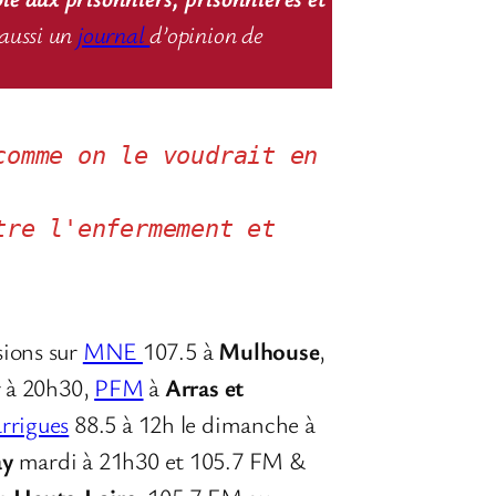
aussi un
journal
d’opinion de
omme on le voudrait en 
re l'enfermement et 
sions sur
MNE
107.5 à
Mulhouse
,
ir à 20h30,
PFM
à
Arras et
rrigues
88.5 à 12h le dimanche à
ay
mardi à 21h30 et 105.7 FM &