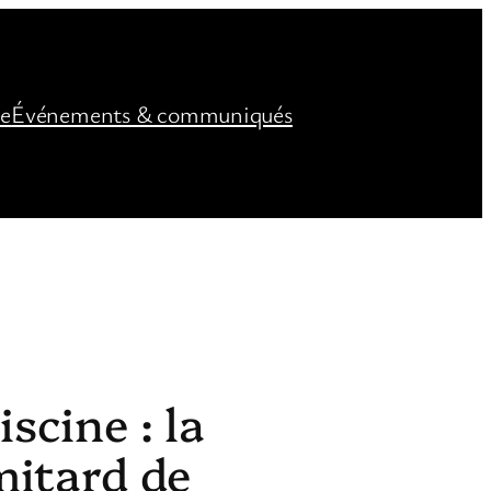
ée
Événements & communiqués
scine : la
mitard de