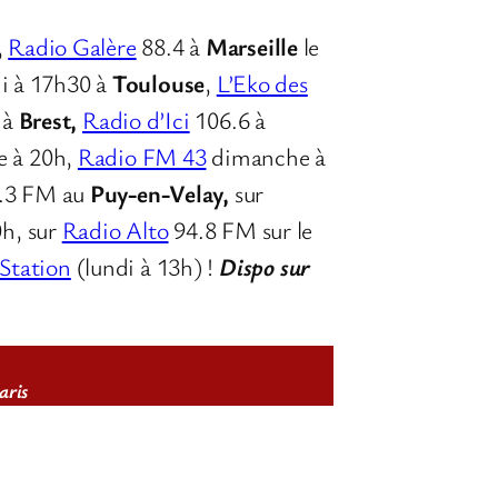
,
Radio Galère
88.4 à
Marseille
le
i à 17h30 à
Toulouse
,
L’Eko des
 à
Brest,
Radio d’Ici
106.6 à
 à 20h,
Radio FM 43
dimanche à
0.3 FM au
Puy-en-Velay,
sur
0h, sur
Radio Alto
94.8 FM sur le
 Station
(lundi à 13h) !
Dispo sur
aris