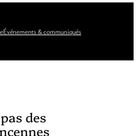
ée
Événements & communiqués
 pas des
incennes