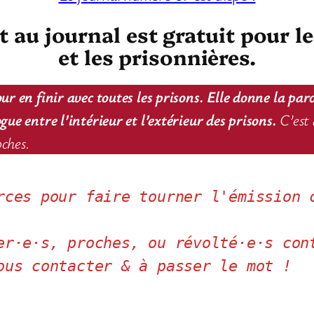
au journal est gratuit pour l
et les prisonnières.
ur en finir avec toutes les prisons. Elle donne la par
ue entre l’intérieur et l’extérieur des prisons.
C’est 
oches.
rces pour faire tourner l'émission c
er·e·s, proches, ou révolté·e·s cont
ous contacter & à passer le mot !