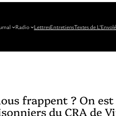
urnal
Radio
Lettres
Entretiens
Textes de L’Envol
nous frappent ? On est
risonniers du CRA de V