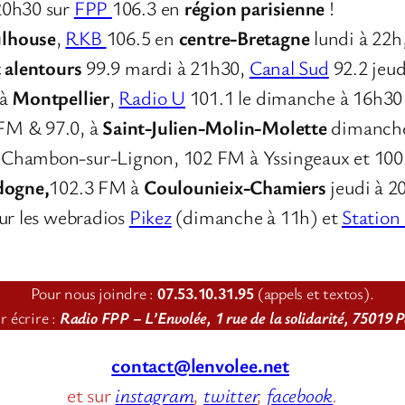
20h30 sur
FPP
106.3 en
région parisienne
!
lhouse
,
RKB
106.5 en
centre-Bretagne
lundi à 22h
t alentours
99.9 mardi à 21h30,
Canal Sud
92.2 jeud
 à
Montpellier
,
Radio U
101.1 le dimanche à 16h30
 FM & 97.0, à
Saint-Julien-Molin-Molette
dimanche
u Chambon-sur-Lignon, 102 FM à Yssingeaux et 10
dogne,
102.3 FM à
Coulounieix-Chamiers
jeudi à 2
sur les webradios
Pikez
(dimanche à 11h) et
Station
Pour nous joindre :
07.53.10.31.95
(appels et textos).
r écrire :
Radio FPP – L’Envolée, 1 rue de la solidarité, 75019 P
contact@lenvolee.net
et sur
instagram
,
twitter
,
facebook
.