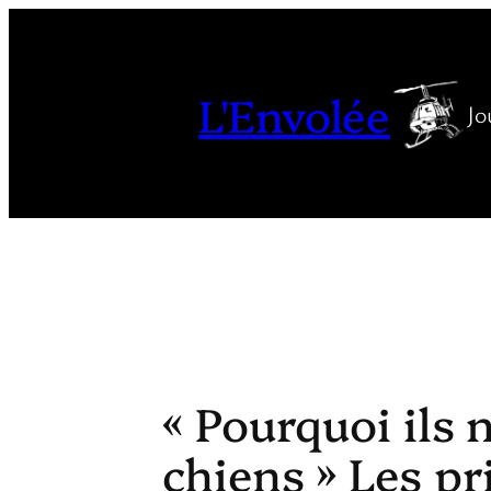
Aller
au
contenu
L'Envolée
Jo
« Pourquoi ils 
chiens » Les p