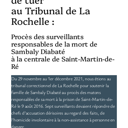
au Tribunal de La
Rochelle :
Procès des surveillants
responsables de la mort de
Sambaly Diabaté
à la centrale de Saint-Martin-de-
Ré
Du 29 novembre au 1er décembre 2021, nous étions au
tribunal correctionnel de La Rochelle pour soutenir la
famille de Sambaly Diabaté au procès des matons
responsables de sa mort à la prison de Saint-Martin-de-
Ré le 9 août 2016. Sept surveillants devaient répondre de
chefs d’accusation dérisoires au regard des faits, de
l’homicide involontaire à la non-assistance à personne en
danger.