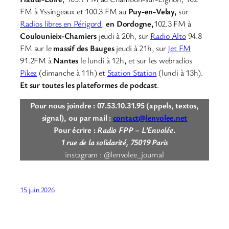
FM à Yssingeaux et 100.3 FM au
Puy-en-Velay,
sur
Radios libres en Périgord,
en Dordogne,
102.3 FM à
Coulounieix-Chamiers
jeudi à 20h, sur
Radio Alto
94.8
FM sur le
massif des Bauges
jeudi à 21h, sur
Jet FM
91.2FM à
Nantes
le lundi à 12h, et sur les webradios
Pikez
(dimanche à 11h) et
Station Station
(lundi à 13h).
Et sur toutes les plateformes de podcast
.
Pour nous joindre : 07.53.10.31.95 (appels, textos,
signal), ou par mail :
contact@lenvolee.net
Pour écrire :
Radio FPP – L’Envolée
.
1 rue de la solidarité, 75019 Paris
instagram : @lenvolee_journal
15 juin 2026