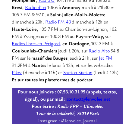
Brest,
Radio d’Ici
106.6 à
Annonay
mardi à 21h30 et
105.7 FM & 97.0, à
Saint-Julien-Molin-Molette
dimanche à 20h,
Radio FM 43
dimanche à 12h en
Haute-Loire
, 105.7 FM au Chambon-sur-Lignon, 102
FM à Yssingeaux et 100.3 FM au
Puy-en-Velay,
sur
Radios libres en Périgord,
en Dordogne,
102.3 FM à
Coulounieix-Chamiers
jeudi à 20h, sur
Radio Alto
94.8
FM sur le
massif des Bauges
jeudi à 21h, sur
Jet FM
91.2FM à
Nantes
le lundi à 12h, et sur les webradios
Pikez
(dimanche à 11h) et
Station Station
(lundi à 13h).
Et sur toutes les plateformes de podcast
.
Pour nous joindre : 07.53.10.31.95 (appels, textos,
signal), ou par mail :
contact@lenvolee.net
Pour écrire :
Radio FPP – L’Envolée
.
1 rue de la solidarité, 75019 Paris
instagram : @lenvolee_journal