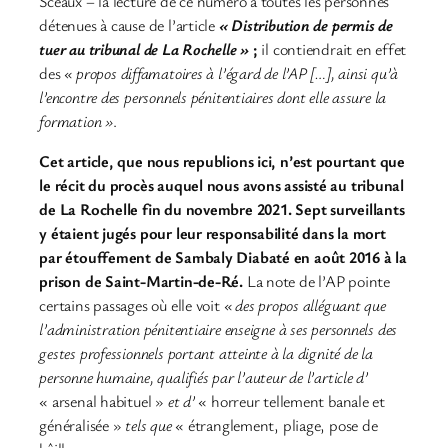
Sceaux – la lecture de ce numéro à toutes les personnes
détenues à cause de l’article
« Distribution de permis de
tuer au tribunal de La Rochelle »
;
il contiendrait en effet
des
« propos diffamatoires à l’égard de l’AP […], ainsi qu’à
l’encontre des personnels pénitentiaires dont elle assure la
formation »
.
Cet article, que nous republions ici, n’est pourtant que
le récit du procès auquel nous avons assisté au tribunal
de La Rochelle fin du novembre 2021. Sept surveillants
y étaient jugés pour leur responsabilité dans la mort
par étouffement de Sambaly Diabaté en août 2016 à la
prison de Saint-Martin-de-Ré.
La note de l’AP pointe
certains passages où elle voit
« des propos alléguant que
l’administration pénitentiaire enseigne à ses personnels des
gestes professionnels portant atteinte à la dignité de la
personne humaine, qualifiés par l’auteur de l’article d’
« arsenal habituel »
et d’
« horreur tellement banale et
généralisée »
tels que
« étranglement, pliage, pose de