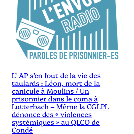
L’ AP s’en fout de la vie des
taulards : Léon, mort de la
canicule à Moulins / Un
prisonnier dans le coma à
Lutterbach – Même la CGLPL
dénonce des « violences
systémiques » au QLCO de
Condé