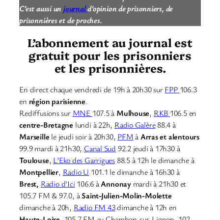
C’est aussi un
journal
d’opinion de prisonniers, de
prisonnières et de proches.
L’abonnement au journal est
gratuit pour les prisonniers
et les prisonnières.
En direct chaque vendredi de 19h à 20h30 sur
FPP
106.3
en
région parisienne
.
Rediffusions sur
MNE
107.5 à
Mulhouse
,
RKB
106.5 en
centre-Bretagne
lundi à 22h,
Radio Galère
88.4 à
Marseille
le jeudi soir à 20h30,
PFM
à
Arras et alentours
99.9 mardi à 21h30,
Canal Sud
92.2 jeudi à 17h30 à
Toulouse
,
L’Eko des Garrigues
88.5 à 12h le dimanche à
Montpellier
,
Radio U
101.1 le dimanche à 16h30 à
Brest,
Radio d’Ici
106.6 à
Annonay
mardi à 21h30 et
105.7 FM & 97.0, à
Saint-Julien-Molin-Molette
dimanche à 20h,
Radio FM 43
dimanche à 12h en
Haute-Loire
, 105.7 FM au Chambon-sur-Lignon, 102