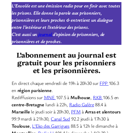
L’Envolée est une émission radio pour en finir avec toutes
les prisons. Elle donne la parole aux prisonniers,
prisonnières et leurs proches & entretient un dialogue
entre l’intérieur et l’extérieur des prisons.
C’est aussi un
journal
d’opinion de prisonniers, de
prisonnières et de proches.
L’abonnement au journal est
gratuit pour les prisonniers
et les prisonnières.
En direct chaque vendredi de 19h à 20h30 sur
FPP
106.3
en
région parisienne
.
Rediffusions sur
MNE
107.5 à
Mulhouse
,
RKB
106.5 en
centre-Bretagne
lundi à 22h,
Radio Galère
88.4 à
Marseille
le jeudi soir à 20h30,
PFM
à
Arras et alentours
99.9 mardi à 21h30,
Canal Sud
92.2 jeudi à 17h30 à
Toulouse
,
L’Eko des Garrigues
88.5 à 12h le dimanche à
Montpellier
,
Radio U
101.1 le dimanche à 16h30 à