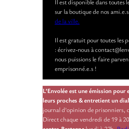
Il est disponible dans toutes l
sur la boutique de nos ami.e.
de la ville.
Il est gratuit pour toutes les
: écrivez-nous à contact@len
nous puissions le faire parven
emprisonné.e.s !
L’Envolée est une émission pour en
leurs proches & entretient un dial
journal d’opinion de prisonniers, 
Direct chaque vendredi de 19 à 2
centre-Bretagne
lundi à 22h,
Radi