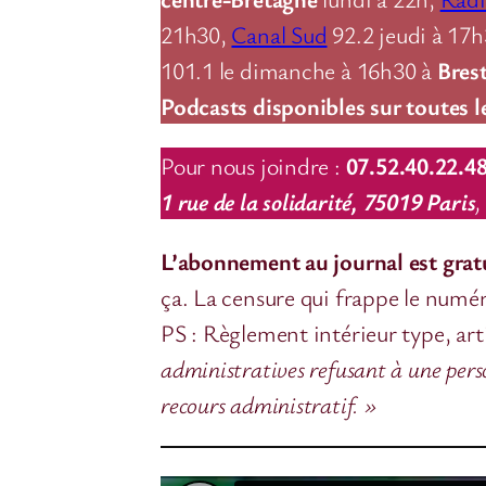
21h30,
Canal Sud
92.2 jeudi à 17
101.1 le dimanche à 16h30 à
Bres
Podcasts disponibles sur toutes l
Pour nous joindre :
07.52.40.22.4
1 rue de la solidarité, 75019 Paris
,
L’abonnement au journal est gratu
ça. La censure qui frappe le numé
PS : Règlement intérieur type, ar
administratives refusant à une pers
recours administratif. »