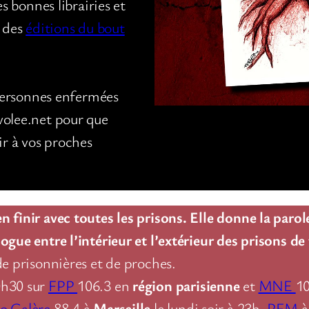
es bonnes librairies et
s des
éditions du bout
 personnes enfermées
volee.net pour que
ir à vos proches
 finir avec toutes les prisons. Elle donne la parol
ogue entre l’intérieur et l’extérieur des prisons de
de prisonnières et de proches.
0h30 sur
FPP
106.3 en
région parisienne
et
MNE
1
o Galère
88.4 à
Marseille
le lundi soir à 23h,
PFM