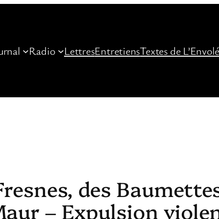
urnal
Radio
Lettres
Entretiens
Textes de L’Envol
Fresnes, des Baumettes
Maur – Expulsion viole