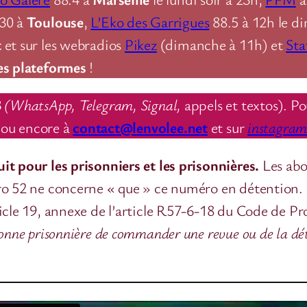
h30 à
Toulouse
,
L’Eko des Garrigues
88.5 à 12h le d
t
et sur les webradios
Pikez
(dimanche à 11h) et
Sta
es plateformes
!
8
(WhatsApp, Telegram, Signal,
appels et textos). Po
ou encore à
contact@lenvolee.net
et sur
instagra
it pour les prisonniers et les prisonnières.
Les ab
ro 52 ne concerne « que » ce numéro en détention.
ticle 19, annexe de l’article R57-6-18 du Code de P
onne prisonnière de commander une revue ou de la déte