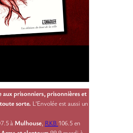
e aux prisonniers, prisonnières et
 toute sorte.
L’Envolée est aussi un
07.5 à
Mulhouse
,
RKB
106.5 en
à
Arras et alentours
99.9 mardi à