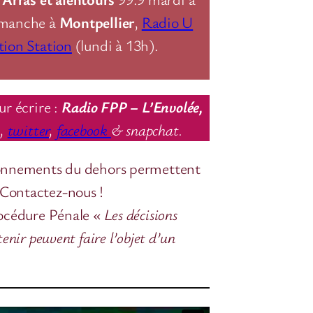
imanche à
Montpellier
,
Radio U
tion Station
(lundi à 13h).
ur écrire :
Radio FPP – L’Envolée,
m
,
twitter
,
facebook
& snapchat.
onnements du dehors permettent
 Contactez-nous !
rocédure Pénale
« Les décisions
nir peuvent faire l’objet d’un