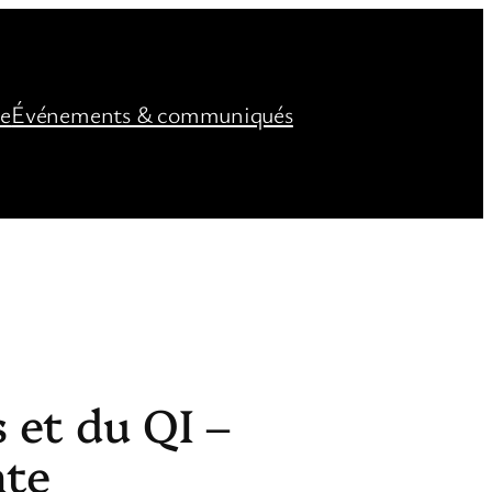
ée
Événements & communiqués
 et du QI –
nte