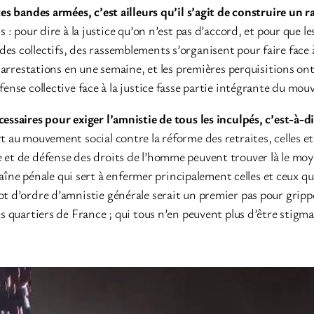
ces bandes armées, c’est ailleurs qu’il s’agit de construire un 
s : pour dire à la justice qu’on n’est pas d’accord, et pour que l
es collectifs, des rassemblements s’organisent pour faire face à
000 arrestations en une semaine, et les premières perquisitions 
fense collective face à la justice fasse partie intégrante du mo
cessaires pour exiger l’amnistie de tous les inculpés, c’est-à-
rt au mouvement social contre la réforme des retraites, celles et
 et de défense des droits de l’homme peuvent trouver là le moyen
 chaîne pénale qui sert à enfermer principalement celles et ceux 
ot d’ordre d’amnistie générale serait un premier pas pour gripp
es quartiers de France ; qui tous n’en peuvent plus d’être stigma