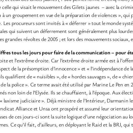
e celle qui visait le mouvement des Gilets jaunes – avec la crim
ion à un groupement en vue de la préparation de violences », q
rge. Les procureurs sont invités à « déferrer » tout le monde s
ales qui suivent un déferrement sont généralement plus lourdes
s grandes révoltes de 2005 ; et lors des mouvements sociaux, el
iffres tous les jours pour faire de la communication – pour ét
ite et l’extrême droite. Car l’extrême droite armée est à l’offe
pect de la présomption d’innocence » et « l’indépendance de la
ls qualifient de « nuisibles », de « hordes sauvages », de « chienl
 de la police ». Ce terme avait été utilisé par Marine Le Pen en 2
més non loin de l’Elysée. Ils se chauffaient, à l’époque. Aux élec
laxisme judiciaire ». Déjà ministre de l’Intérieur, Darmanin les
yndicat Alliance et Unsa ont prospéré et assumé leur orientation
es de ces jours-ci sont la suite logique d’une négociation au lo
. Ce qu’il fait, d’ailleurs, en déployant le Raid et la BRI, qui t