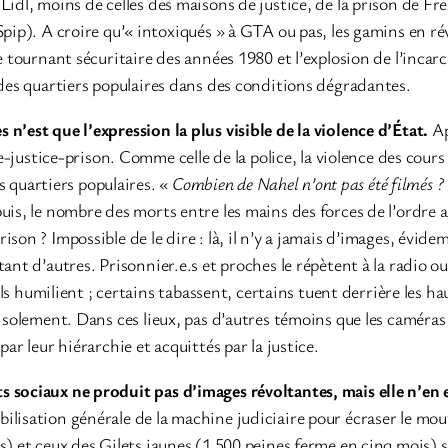
 Lidl, moins de celles des maisons de justice, de la prison de 
pip). A croire qu’« intoxiqués » à GTA ou pas, les gamins en rév
 tournant sécuritaire des années 1980 et l’explosion de l’incarc
 des quartiers populaires dans des conditions dégradantes.
n’est que l’expression la plus visible de la violence d’État.
Ap
ce-justice-prison. Comme celle de la police, la violence des cours 
es quartiers populaires. «
Combien de Nahel n’ont pas été filmés ?
uis, le nombre des morts entre les mains des forces de l’ordre a
son ? Impossible de le dire : là, il n’y a jamais d’images, évid
ant d’autres. Prisonnier.e.s et proches le répètent à la radio ou
 Ils humilient ; certains tabassent, certains tuent derrière les 
isolement. Dans ces lieux, pas d’autres témoins que les caméras 
ar leur hiérarchie et acquittés par la justice.
s sociaux ne produit pas d’images révoltantes, mais elle n’en 
lisation générale de la machine judiciaire pour écraser le mouve
s) et ceux des Gilets jaunes (1 500 peines ferme en cinq mois) 