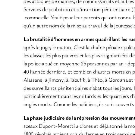
des attaques de mairies, de commissariats et autres
Services de probation et d’insertion pénitentiaire (S
comme elle l’était pour leur parents qui ont connu le
qu’un autre nom de la mise au travail de la jeunesse
La brutalité d’hommes en armes quadrillant les rues 
après le juge, le maton. C’est la chaîne pénale : poli
les classes les plus pauvres et les plus stigmatisées d
la police a tué en moyenne 25 personnes par an ; dep
40 l’année dernière. Et combien d’autres morts en pri
Alassane, à Jimony, à Taoufik, à Théo, à Gordana et t
des surveillants pénitentiaires s’abat tous les jours.
particulièrement dans les mitards et les quartiers d’
angles morts. Comme les policiers, ils sont couverts p
La phase judiciaire de la répression des mouvement
sceaux Dupont-Moretti a d’ores et déjà sonné la mobi
(800 révoltés avaient pris du ferme en trois semaine