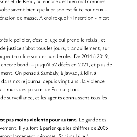
Fresnes et de Réau, ou encore des bien mal nommés
olte savent bien que la prison est faite pour eux –
ération de masse. A croire que l’« insertion » n’est
rès le policier, c’est le juge qui prend le relais ; et
de justice s’abat tous les jours, tranquillement, sur
»,peut-on lire sur des banderoles. De 2014 à 2019,
 encore bondi – jusqu’à 52 décès en 2021, et plus de
emment. On pense à Sambaly, à Jawad, à Idir, à
 dans notre journal depuis vingt ans : la violence
hauts murs des prisons de France ; tout
de surveillance, et les agents connaissent tous les
est pas moins violente pour autant.
Le garde des
ment. Il y a fort à parier que les chiffres de 2005
seront largement dépassés. Sa circulaire à