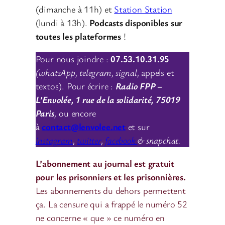
(dimanche à 11h) et
Station Station
(lundi à 13h).
Podcasts disponibles sur
toutes les plateformes
!
Pour nous joindre :
07.53.10.31.95
(whatsApp, telegram, signal,
appels et
textos). Pour écrire :
Radio FPP –
L’Envolée, 1 rue de la solidarité, 75019
Paris
,
ou encore
à
contact@lenvolee.net
et sur
instagram
,
twitter
,
facebook
& snapchat.
L’abonnement au journal est gratuit
pour les prisonniers et les prisonnières.
Les abonnements du dehors permettent
ça. La censure qui a frappé le numéro 52
ne concerne « que » ce numéro en