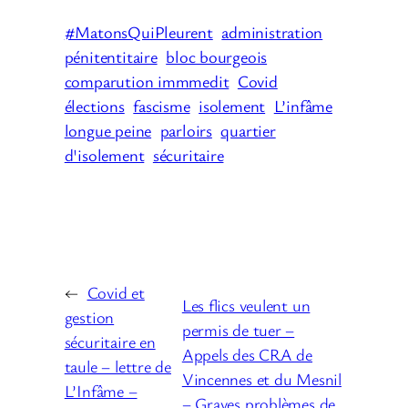
#MatonsQuiPleurent
administration
pénitentitaire
bloc bourgeois
comparution immmedit
Covid
élections
fascisme
isolement
L’infâme
longue peine
parloirs
quartier
d'isolement
sécuritaire
←
Covid et
Les flics veulent un
gestion
permis de tuer –
sécuritaire en
Appels des CRA de
taule – lettre de
Vincennes et du Mesnil
L’Infâme –
– Graves problèmes de