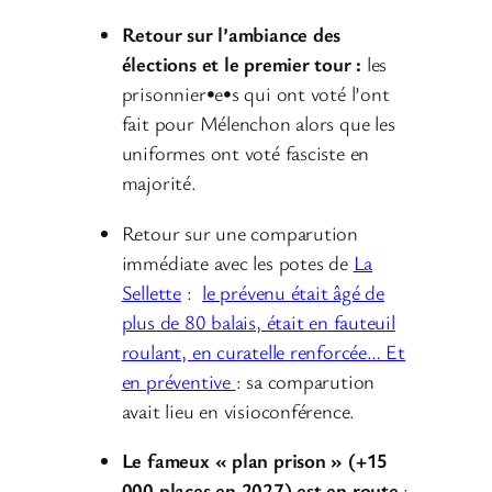
Retour sur l’ambiance des
élections et le premier tour :
les
prisonnier•e•s qui ont voté l’ont
fait pour Mélenchon alors que les
uniformes ont voté fasciste en
majorité.
Retour sur une comparution
immédiate avec les potes de
La
Sellette
:
le prévenu était âgé de
plus de 80 balais, était en fauteuil
roulant, en curatelle renforcée… Et
en préventive
: sa comparution
avait lieu en visioconférence.
Le fameux « plan prison » (+15
000 places en 2027) est en route
: