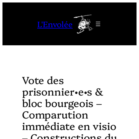
Aller
au
L'Envolée
contenu
Vote des
prisonnier•e•s &
bloc bourgeois –
Comparution
immédiate en visio
– Constructions du