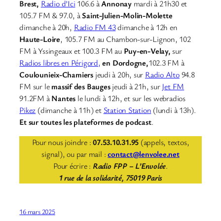
Brest,
Radio d’Ici
106.6 à
Annonay
mardi à 21h30 et
105.7 FM & 97.0, à
Saint-Julien-Molin-Molette
dimanche à 20h,
Radio FM 43
dimanche à 12h en
Haute-Loire
, 105.7 FM au Chambon-sur-Lignon, 102
FM à Yssingeaux et 100.3 FM au
Puy-en-Velay,
sur
Radios libres en Périgord,
en Dordogne,
102.3 FM à
Coulounieix-Chamiers
jeudi à 20h, sur
Radio Alto
94.8
FM sur le
massif des Bauges
jeudi à 21h, sur
Jet FM
91.2FM à
Nantes
le lundi à 12h, et sur les webradios
Pikez
(dimanche à 11h) et
Station Station
(lundi à 13h).
Et sur toutes les plateformes de podcast
.
Pour nous joindre :
07.53.10.31.95
(appels, textos,
signal), ou par mail :
contact@lenvolee.net
Pour écrire :
Radio FPP – L’Envolée
.
1 rue de la solidarité, 75019 Paris
16 mars 2025