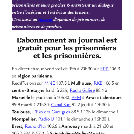
prisonnières et leurs proches & entretient un dialogue
entre l’intérieur et l’extérieur des prisons.
C’est aussi un
journal
d’opinion de prisonniers, de
prisonnières et de proches.
L’abonnement au journal est
gratuit pour les prisonniers
et les prisonnières.
En direct chaque vendredi de 19h à 20h30 sur
FPP
106.3
en
région parisienne
.
Rediffusions sur
MNE
107.5 à
Mulhouse
,
RKB
106.5 en
centre-Bretagne
lundi à 22h,
Radio Galère
88.4 à
Marseille
le jeudi soir à 20h30,
PFM
à
Arras et alentours
99.9 mardi à 21h30,
Canal Sud
92.2 jeudi à 17h30 à
Toulouse
,
L’Eko des Garrigues
88.5 à 12h le dimanche à
Montpellier
,
Radio U
101.1 le dimanche à 16h30 à
Brest,
Radio d’Ici
106.6 à
Annonay
mardi à 21h30 et
105.7 FM & 97.0, à
Saint-Julien-Molin-Molette