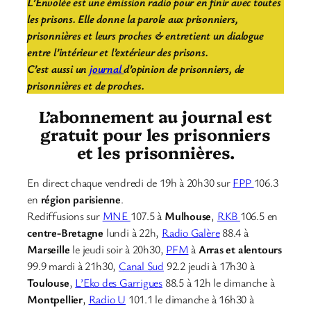
L’Envolée est une émission radio pour en finir avec toutes
les prisons. Elle donne la parole aux prisonniers,
prisonnières et leurs proches & entretient un dialogue
entre l’intérieur et l’extérieur des prisons.
C’est aussi un
journal
d’opinion de prisonniers, de
prisonnières et de proches.
L’abonnement au journal est
gratuit pour les prisonniers
et les prisonnières.
En direct chaque vendredi de 19h à 20h30 sur
FPP
106.3
en
région parisienne
.
Rediffusions sur
MNE
107.5 à
Mulhouse
,
RKB
106.5 en
centre-Bretagne
lundi à 22h,
Radio Galère
88.4 à
Marseille
le jeudi soir à 20h30,
PFM
à
Arras et alentours
99.9 mardi à 21h30,
Canal Sud
92.2 jeudi à 17h30 à
Toulouse
,
L’Eko des Garrigues
88.5 à 12h le dimanche à
Montpellier
,
Radio U
101.1 le dimanche à 16h30 à