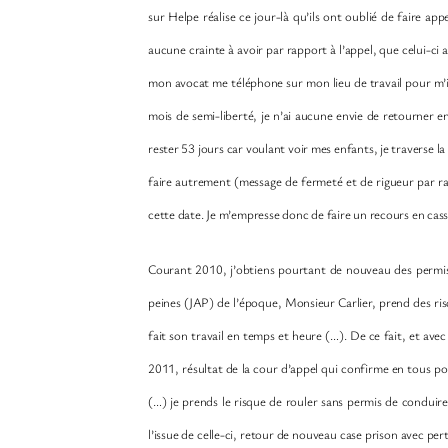
sur Helpe réalise ce jour-là qu’ils ont oublié de faire app
aucune crainte à avoir par rapport à l’appel, que celui-ci 
mon avocat me téléphone sur mon lieu de travail pour m’i
mois de semi-liberté, je n’ai aucune envie de retourner en
rester 53 jours car voulant voir mes enfants, je traverse 
faire autrement (message de fermeté et de rigueur par r
cette date. Je m’empresse donc de faire un recours en cassa
Courant 2010, j’obtiens pourtant de nouveau des permis
peines (JAP) de l’époque, Monsieur Carlier, prend des ris
fait son travail en temps et heure (…). De ce fait, et 
2011, résultat de la cour d’appel qui confirme en tous p
(…) je prends le risque de rouler sans permis de conduire
l’issue de celle-ci, retour de nouveau case prison avec pert