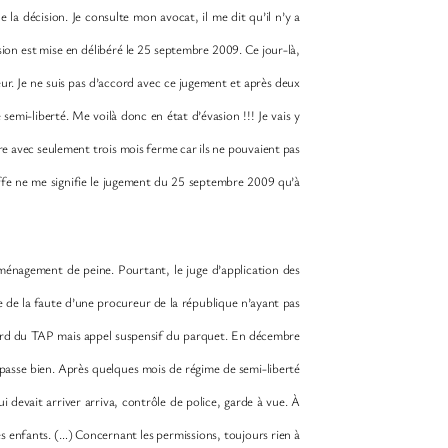
e la décision. Je consulte mon avocat, il me dit qu’il n’y a
ision est mise en délibéré le 25 septembre 2009. Ce jour-là,
r. Je ne suis pas d’accord avec ce jugement et après deux
semi-liberté. Me voilà donc en état d’évasion !!! Je vais y
re avec seulement trois mois ferme car ils ne pouvaient pas
ffe ne me signifie le jugement du 25 septembre 2009 qu’à
énagement de peine. Pourtant, le juge d’application des
e de la faute d’une procureur de la république n’ayant pas
cord du TAP mais appel suspensif du parquet. En décembre
passe bien. Après quelques mois de régime de semi-liberté
 devait arriver arriva, contrôle de police, garde à vue. À
 mes enfants. (…) Concernant les permissions, toujours rien à