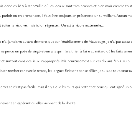
e suis donc en MA à Ann
ullin où les locaux sont très propres et bien mais comme tout
œ
, au parloir ou en promenade, il faut être toujours en présence d’un surveillant. Aucun m
t éviter la récidive, mais ici on régresse… On est à l’école maternelle…
 je n’ai jamais vu autant de morts que sur l’établissement de Maubeuge. Je n’ai pas ass
me perdu un pote de vingt-et-un ans qui n’avait rien à faire au mitard où les faits amena
t et surtout dans des lieux inappropriés. Malheureusement sur ces dix ans j’en ai vu pl
sser tomber car avec le temps, les langues finissent par se délier. Je suis de tout c
ur a
œ
ertes ce n’est pas facile, mais il n’y a que les murs qui restent et ceux qui ont signé un c
inement en espérant qu’elles viennent de la liberté.