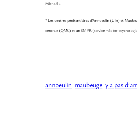
Michaël »
* Les centres pénitentiaires d’Annoeulin (Lille) et Mau
centrale (QMC) et un SMPR (service médico-psychologiqu
annoeulin
maubeuge
y a pas d’