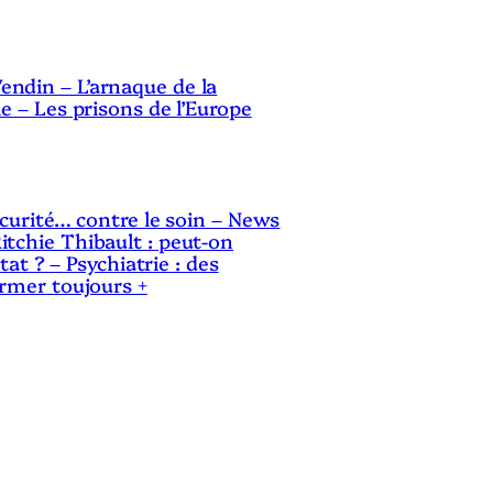
ndin – L’arnaque de la
le – Les prisons de l’Europe
sécurité… contre le soin – News
itchie Thibault : peut-on
Etat ? – Psychiatrie : des
ermer toujours +