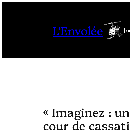
Aller
au
contenu
L'Envolée
Jo
« Imaginez : un
cour de cassat