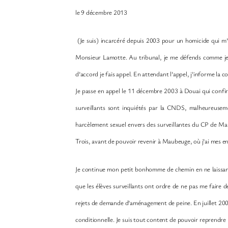
le 9 décembre 2013
(Je suis) incarcéré depuis 2003 pour un homicide qui m’a
Monsieur Lamotte. Au tribunal, je me défends comme je p
d’accord je fais appel. En attendant l’appel, j’informe 
Je passe en appel le 11 décembre 2003 à Douai qui confirm
surveillants sont inquiétés par la CNDS, malheureusem
harcèlement sexuel envers des surveillantes du CP de Maub
Trois, avant de pouvoir revenir à Maubeuge, où j’ai mes en
Je continue mon petit bonhomme de chemin en ne laissant s
que les élèves surveillants ont ordre de ne pas me faire 
rejets de demande d’aménagement de peine. En juillet 2009
conditionnelle. Je suis tout content de pouvoir reprendre un