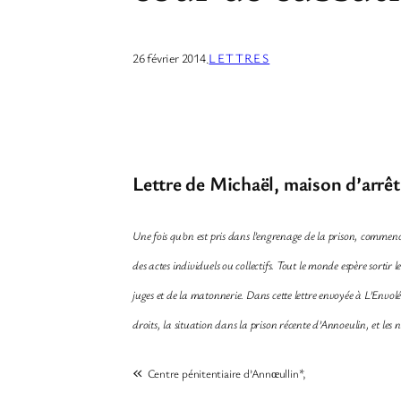
26 février 2014
LETTRES
·
Lettre de Michaël, maison d’arrêt
Une fois qu’on est pris dans l’engrenage de la prison, commence
des actes individuels ou collectifs. Tout le monde espère sortir
juges et de la matonnerie. Dans cette lettre envoyée à L’Envolé
droits, la situation dans la prison récente d’Annoeulin, et les
«
Centre pénitentiaire d’Ann
ullin*,
œ