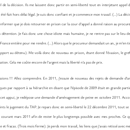
el de la décision. Ils me laissent donc partir en semi-liberté tout en interjetant appel d
a été fait hors délai légal. Je suis donc confiant et je commence mon travail. (…) La déc
nformer que je dois retourner en prison car la cour d’appel a donné raison au procureu
 détention. Je fais donc une chose idiote mais humaine, je ne rentre pas sur le lieu de 
la France entière pour me rendre. (…) Alors que le procureur demandait un an, je m’en ti
apport au détenu). Me voilà donc de nouveau en prison, étant donné l’évasion, le gre
tion. Cela me coûte encore de l’argent mais la liberté n’a pas de prix.
sions !!! Allez comprendre. En 2011, j’essuie de nouveau des rejets de demande d’am
ques par rapport à sa hiérarchie en disant que l’épisode de 2009 était en grande parti
avec cet appui, je redépose une demande d’aménagement de peine en octobre 2011. Ac
oints le jugement du TAP. Je repars donc en semi-liberté le 22 décembre 2011, tout se 
 courant mars 2011 afin de rester le plus longtemps possible avec mes proches. Ce qui
e et fracas. (Trois mois ferme). Je perds mon travail, les liens que j’avais retissé avec