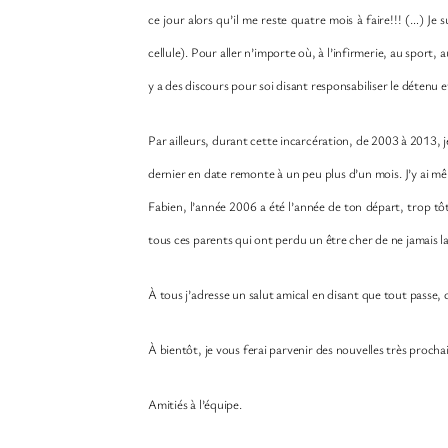
ce jour alors qu’il me reste quatre mois à faire!!! (…) J
cellule). Pour aller n’importe où, à l’infirmerie, au sport
y a des discours pour soi disant responsabiliser le détenu e
Par ailleurs, durant cette incarcération, de 2003 à 2013,
dernier en date remonte à un peu plus d’un mois. J’y ai mê
Fabien, l’année 2006 a été l’année de ton départ, trop tô
tous ces parents qui ont perdu un être cher de ne jamais lai
À tous j’adresse un salut amical en disant que tout passe, c
À bientôt, je vous ferai parvenir des nouvelles très procha
Amitiés à l’équipe.