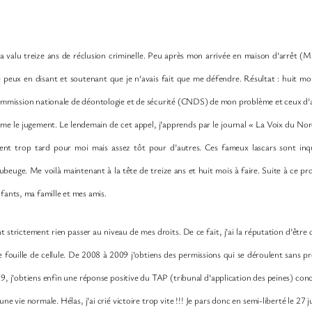
 valu treize ans de réclusion criminelle. Peu après mon arrivée en maison d’arrêt (MA
eux en disant et soutenant que je n’avais fait que me défendre. Résultat : huit moi
la commission nationale de déontologie et de sécurité (CNDS) de mon problème et ceux d
e le jugement. Le lendemain de cet appel, j’apprends par le journal « La Voix du Nord
ent trop tard pour moi mais assez tôt pour d’autres. Ces fameux lascars sont inqu
euge. Me voilà maintenant à la tête de treize ans et huit mois à faire. Suite à ce pro
fants, ma famille et mes amis.
trictement rien passer au niveau de mes droits. De ce fait, j’ai la réputation d’être q
de fouille de cellule. De 2008 à 2009 j’obtiens des permissions qui se déroulent sans 
, j’obtiens enfin une réponse positive du TAP (tribunal d’application des peines) con
e vie normale. Hélas, j’ai crié victoire trop vite !!! Je pars donc en semi-liberté le 27