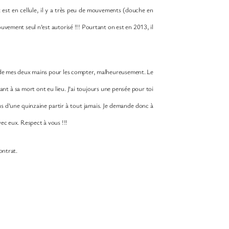
 est en cellule, il y a très peu de mouvements (douche en
ouvement seul n’est autorisé !!! Pourtant on est en 2013, il
ez de mes deux mains pour les compter, malheureusement. Le
nt à sa mort ont eu lieu. J’ai toujours une pensée pour toi
us d’une quinzaine partir à tout jamais. Je demande donc à
vec eux. Respect à vous !!!
ontrat.