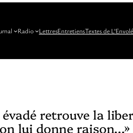
urnal
Radio
Lettres
Entretiens
Textes de L’Envol
 évadé retrouve la libe
ion lui donne raison…»