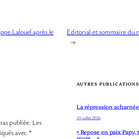
pe Lalouel après le
Editorial et sommaire du 
→
AUTRES PUBLICATION
La répression acharnée
31 juillet 2026
pas publiée.
Les
diqués avec
*
« Repose en paix Papy, 
murs… »