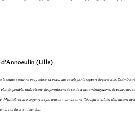
 d’Annoeulin (Lille)
 le combat pour ne pas y laisser sa peau, que ce soit par le rapport de force avec l’administrat
 le plus tôt possible, mais obtenir des permissions de sortie et des aménagements de peine relève
e, Michaël raconte ce genre de parcours du combattant. Il évoque aussi des altercations avec l
 nombreux décès en détention.