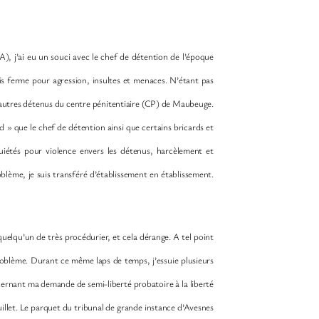
), j’ai eu un souci avec le chef de détention de l’époque
s ferme pour agression, insultes et menaces. N’étant pas
’autres détenus du centre pénitentiaire (CP) de Maubeuge.
 » que le chef de détention ainsi que certains bricards et
iétés pour violence envers les détenus, harcèlement et
blème, je suis transféré d’établissement en établissement.
uelqu’un de très procédurier, et cela dérange. A tel point
problème. Durant ce même laps de temps, j’essuie plusieurs
cernant ma demande de semi-liberté probatoire à la liberté
 juillet. Le parquet du tribunal de grande instance d’Avesnes